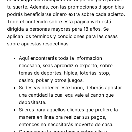
tu suerte. Además, con las promociones disponibles
podrás beneficiarse dinero extra sobre cada acierto.
Todo el contenido sobre esta página web está
dirigida a personas mayores para 18 años. Se
aplican los términos y condiciones para las casas
sobre apuestas respectivas.
Aquí encontrarás toda la información
necesaria, seas aprendiz o experto, sobre
temas de deportes, hípica, loterías, stop,
casino, poker y otros juegos.
Si deseas obtener este bono, deberás apostar
una cantidad la cual equivale al canon que
depositaste.
Si eres para aquellos clientes que prefiere la
manera en línea pra realizar sus pagos,
entonces no necesitarás moverte de casa.
Conocemos la importancia sobre ello y