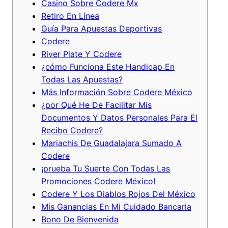
Casino Sobre Codere Mx
Retiro En Línea
Guía Para Apuestas Deportivas
Codere
River Plate Y Codere
¿cómo Funciona Este Handicap En
Todas Las Apuestas?
Más Información Sobre Codere México
¿por Qué He De Facilitar Mis
Documentos Y Datos Personales Para El
Recibo Codere?
Mariachis De Guadalajara Sumado A
Codere
¡prueba Tu Suerte Con Todas Las
Promociones Codere México!
Codere Y Los Diablos Rojos Del México
Mis Ganancias En Mi Cuidado Bancaria
Bono De Bienvenida