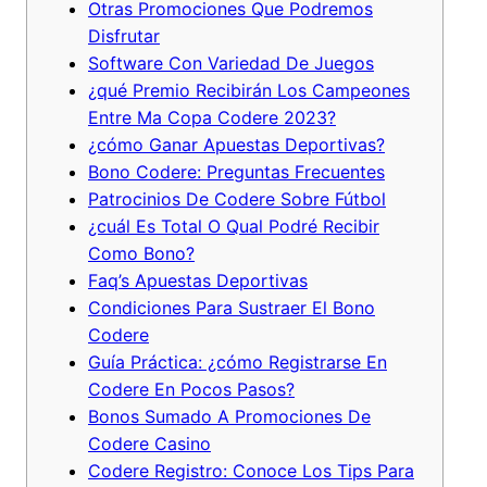
Otras Promociones Que Podremos
Disfrutar
Software Con Variedad De Juegos
¿qué Premio Recibirán Los Campeones
Entre Ma Copa Codere 2023?
¿cómo Ganar Apuestas Deportivas?
Bono Codere: Preguntas Frecuentes
Patrocinios De Codere Sobre Fútbol
¿cuál Es Total O Qual Podré Recibir
Como Bono?
Faq’s Apuestas Deportivas
Condiciones Para Sustraer El Bono
Codere
Guía Práctica: ¿cómo Registrarse En
Codere En Pocos Pasos?
Bonos Sumado A Promociones De
Codere Casino
Codere Registro: Conoce Los Tips Para