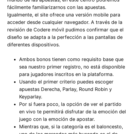
fácilmente familiarizarnos con las apuestas.
Igualmente, el site ofrece una versión mobile para
acceder desde cualquier navegador. A través de la
revisión de Codere móvil pudimos confirmar que el
diseño se adapta a la perfección a las pantallas de
diferentes dispositivos.
Ambos bonos tienen como requisito base que
sea nuestro primer registro, no está disponible
para jugadores inscritos en la plataforma.
Usando el primer criterio puedes escoger
apuestas Derecha, Parlay, Round Robin y
Keyparlay.
Por si fuera poco, la opción de ver el partido
en vivo te permitirá disfrutar de la emoción del
juego con la emoción de apostar.
Mientras que, si la categoría es el baloncesto,