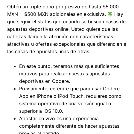
Obtén un triple bono progresivo de hasta $5.000
MXN + $500 MXN adicionales en exclusiva.
Hay
que seguir el status quo cuando se buscan casas de
apuestas deportivas online. Usted quiere que las
cabezas llamen la atención con características
atractivas u ofertas excepcionales que diferencien a
las casas de apuestas unas de otras.
En este punto, tenemos más que suficientes
motivos para realizar nuestras apuestas
deportivas en Codere.
Previamente, entérate que para usar Codere
App en iPhone o iPod Touch, requieres como
sistema operativo de una versión igual o
superior a iOS 10.0.
Apostar en vivo es una experiencia
completamente diferente de hacer apuestas
previas al partido.