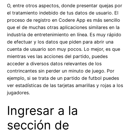
O, entre otros aspectos, donde presentar quejas por
el tratamiento indebido de tus datos de usuario. El
proceso de registro en Codere App es más sencillo
que el de muchas otras aplicaciones similares en la
industria de entretenimiento en línea. Es muy rápido
de efectuar y los datos que piden para abrir una
cuenta de usuario son muy pocos. Lo mejor, es que
mientras ves las acciones del partido, puedes
acceder a diversos datos relevantes de los
contrincantes sin perder un minuto de juego. Por
ejemplo, si se trata de un partido de futbol puedes
ver estadísticas de las tarjetas amarillas y rojas a los
jugadores.
Ingresar a la
sección de