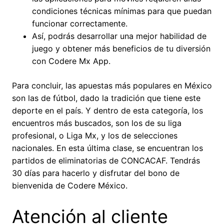
condiciones técnicas mínimas para que puedan
funcionar correctamente.
Así, podrás desarrollar una mejor habilidad de
juego y obtener más beneficios de tu diversión
con Codere Mx App.
Para concluir, las apuestas más populares en México
son las de fútbol, dado la tradición que tiene este
deporte en el país. Y dentro de esta categoría, los
encuentros más buscados, son los de su liga
profesional, o Liga Mx, y los de selecciones
nacionales. En esta última clase, se encuentran los
partidos de eliminatorias de CONCACAF. Tendrás
30 días para hacerlo y disfrutar del bono de
bienvenida de Codere México.
Atención al cliente