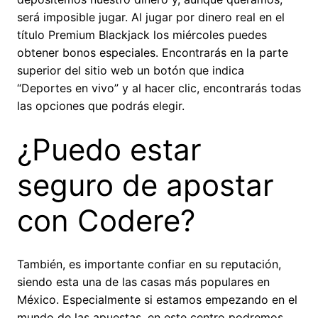
será imposible jugar. Al jugar por dinero real en el
título Premium Blackjack los miércoles puedes
obtener bonos especiales. Encontrarás en la parte
superior del sitio web un botón que indica
“Deportes en vivo” y al hacer clic, encontrarás todas
las opciones que podrás elegir.
¿Puedo estar
seguro de apostar
con Codere?
También, es importante confiar en su reputación,
siendo esta una de las casas más populares en
México. Especialmente si estamos empezando en el
mundo de las apuestas, en este centro podremos