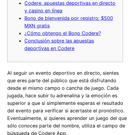
Codere, apuestas deportivas en directo
y casino en línea
Bono de bienvenida por registro: $500
MXN gratis
¿Cómo obtengo el Bono Codere?
Conclusión sobre las apuestas
deportivas en Codere
Al seguir un evento deportivo en directo, sientes
que eres parte del público que está disfrutando
desde el mismo campo o cancha de juego. Cada
jugada, hace subir tu adrenalina y la emoción es
superior a que si simplemente esperas el resultado
del evento para verificar si acertaste el pronóstico.
Eventualmente, si quieres aprender un juego del que
sólo conoces parte del nombre, utiliza el campo de
búsqueda de Codere App.