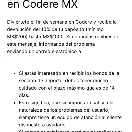
en Codere MX
Diviértete el fin de semana en Codere y recibe la
devolución del 10% de tu depósito (mínimo
MX$200) hasta MX$1000. Si continúas recibiendo
este mensaje, infórmanos del problema
enviando un correo electrónico a
.
Si estás interesado en recibir los bonos de la
sección de deporte, debes tener mucho
cuidado con el plazo máximo que es de 14
días.
Esto significa, que sin importar cual sea la
naturaleza de los problemas del usuario,
siempre tiene un equipo de atención al cliente
dispuesto a ayudarle.