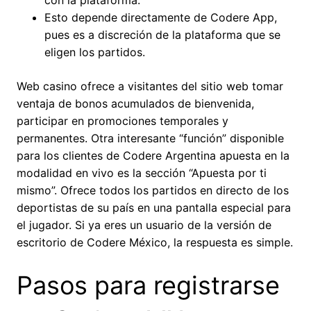
con la plataforma.
Esto depende directamente de Codere App,
pues es a discreción de la plataforma que se
eligen los partidos.
Web casino ofrece a visitantes del sitio web tomar
ventaja de bonos acumulados de bienvenida,
participar en promociones temporales y
permanentes. Otra interesante “función” disponible
para los clientes de Codere Argentina apuesta en la
modalidad en vivo es la sección “Apuesta por ti
mismo”. Ofrece todos los partidos en directo de los
deportistas de su país en una pantalla especial para
el jugador. Si ya eres un usuario de la versión de
escritorio de Codere México, la respuesta es simple.
Pasos para registrarse