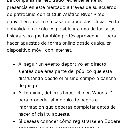
La compañía ha reforzado recientemente su
presencia en este mercado a través de su acuerdo
de patrocinio con el Club Atlético River Plate,
convirtiéndose en su casa de apuestas oficial. En la
actualidad, no sólo es posible ir a una de las salas
físicas, sino que también podés aprovechar – para
hacer apuestas de forma online desde cualquier
dispositivo móvil con internet.
Al seguir un evento deportivo en directo,
sientes que eres parte del público que está
disfrutando desde el mismo campo o cancha
de juego.
Al terminar, deberás hacer clic en “Apostar”,
para proceder al módulo de pagos e
información que deberás completar antes de
hacer oficial tu apuesta.
Si deseas conocer cómo registrarse en Codere