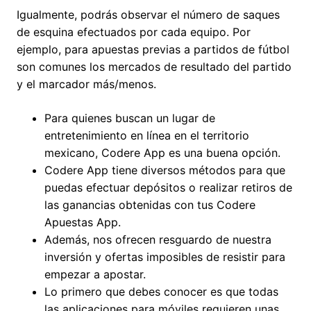
Igualmente, podrás observar el número de saques
de esquina efectuados por cada equipo. Por
ejemplo, para apuestas previas a partidos de fútbol
son comunes los mercados de resultado del partido
y el marcador más/menos.
Para quienes buscan un lugar de
entretenimiento en línea en el territorio
mexicano, Codere App es una buena opción.
Codere App tiene diversos métodos para que
puedas efectuar depósitos o realizar retiros de
las ganancias obtenidas con tus Codere
Apuestas App.
Además, nos ofrecen resguardo de nuestra
inversión y ofertas imposibles de resistir para
empezar a apostar.
Lo primero que debes conocer es que todas
las aplicaciones para móviles requieren unas