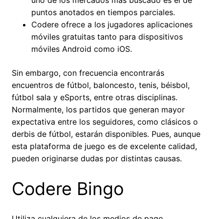
uno de los mercados más buscado es el de
puntos anotados en tiempos parciales.
Codere ofrece a los jugadores aplicaciones
móviles gratuitas tanto para dispositivos
móviles Android como iOS.
Sin embargo, con frecuencia encontrarás
encuentros de fútbol, baloncesto, tenis, béisbol,
fútbol sala y eSports, entre otras disciplinas.
Normalmente, los partidos que generan mayor
expectativa entre los seguidores, como clásicos o
derbis de fútbol, estarán disponibles. Pues, aunque
esta plataforma de juego es de excelente calidad,
pueden originarse dudas por distintas causas.
Codere Bingo
Utiliza cualquiera de los medios de pago