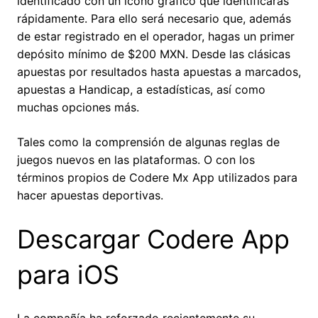
identificado con un icono gráfico que identificarás
rápidamente. Para ello será necesario que, además
de estar registrado en el operador, hagas un primer
depósito mínimo de $200 MXN. Desde las clásicas
apuestas por resultados hasta apuestas a marcados,
apuestas a Handicap, a estadísticas, así como
muchas opciones más.
Tales como la comprensión de algunas reglas de
juegos nuevos en las plataformas. O con los
términos propios de Codere Mx App utilizados para
hacer apuestas deportivas.
Descargar Codere App
para iOS