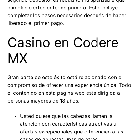
cumplas ciertos criterios primero. Esto incluye
completar los pasos necesarios después de haber
liberado el primer pago.
Casino en Codere
MX
Gran parte de este éxito está relacionado con el
compromiso de ofrecer una experiencia única. Todo
el contenido en esta página web está dirigida a
personas mayores de 18 años.
Usted quiere que las cabezas llamen la
atención con características atractivas u
ofertas excepcionales que diferencien a las
casas de apuestas unas de otras.