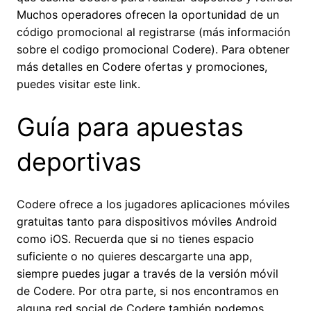
Muchos operadores ofrecen la oportunidad de un
código promocional al registrarse (más información
sobre el codigo promocional Codere). Para obtener
más detalles en Codere ofertas y promociones,
puedes visitar este link.
Guía para apuestas
deportivas
Codere ofrece a los jugadores aplicaciones móviles
gratuitas tanto para dispositivos móviles Android
como iOS. Recuerda que si no tienes espacio
suficiente o no quieres descargarte una app,
siempre puedes jugar a través de la versión móvil
de Codere. Por otra parte, si nos encontramos en
alguna red social de Codere también podemos