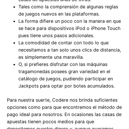
Tales como la comprensión de algunas reglas
de juegos nuevos en las plataformas.
La forma difiere un poco con la manera en que
se hace para dispositivos iPod o iPhone Touch
pues tiene unos pasos adicionales.
La comodidad de contar con todo lo que
necesitamos a tan solo unos clics de distancia,
es simplemente una maravilla.
O, si prefieres disfrutar con las máquinas
tragamonedas posees gran variedad en el
catálogo de juegos, pudiendo participar en
Jackpots para optar por botes acumulados.
Para nuestra suerte, Codere nos brinda suficientes
opciones como para que encontremos el método de
pago ideal para nosotros. En ocasiones las casas de
apuestas tienen pocos medios para que
depositemos nuestro dinero y, aunque queramos,