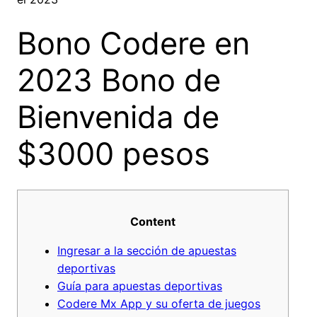
Bono Codere en
2023 Bono de
Bienvenida de
$3000 pesos
Content
Ingresar a la sección de apuestas
deportivas
Guía para apuestas deportivas
Codere Mx App y su oferta de juegos