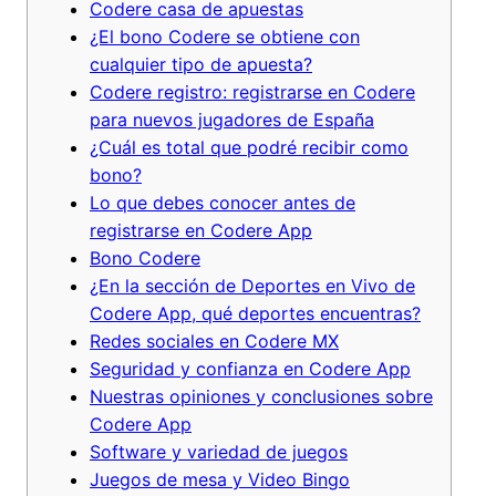
Codere casa de apuestas
¿El bono Codere se obtiene con
cualquier tipo de apuesta?
Codere registro: registrarse en Codere
para nuevos jugadores de España
¿Cuál es total que podré recibir como
bono?
Lo que debes conocer antes de
registrarse en Codere App
Bono Codere
¿En la sección de Deportes en Vivo de
Codere App, qué deportes encuentras?
Redes sociales en Codere MX
Seguridad y confianza en Codere App
Nuestras opiniones y conclusiones sobre
Codere App
Software y variedad de juegos
Juegos de mesa y Video Bingo