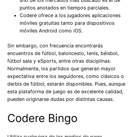
uno de los mercados más buscado es el de
puntos anotados en tiempos parciales.
Codere ofrece a los jugadores aplicaciones
móviles gratuitas tanto para dispositivos
móviles Android como iOS.
Sin embargo, con frecuencia encontrarás
encuentros de fútbol, baloncesto, tenis, béisbol,
fútbol sala y eSports, entre otras disciplinas.
Normalmente, los partidos que generan mayor
expectativa entre los seguidores, como clásicos o
derbis de fútbol, estarán disponibles. Pues, aunque
esta plataforma de juego es de excelente calidad,
pueden originarse dudas por distintas causas.
Codere Bingo
Utiliza cualquiera de los medios de pago