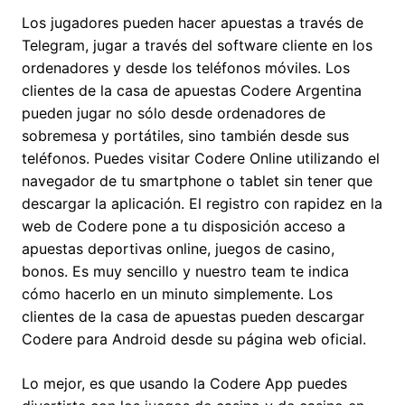
Los jugadores pueden hacer apuestas a través de
Telegram, jugar a través del software cliente en los
ordenadores y desde los teléfonos móviles. Los
clientes de la casa de apuestas Codere Argentina
pueden jugar no sólo desde ordenadores de
sobremesa y portátiles, sino también desde sus
teléfonos. Puedes visitar Codere Online utilizando el
navegador de tu smartphone o tablet sin tener que
descargar la aplicación. El registro con rapidez en la
web de Codere pone a tu disposición acceso a
apuestas deportivas online, juegos de casino,
bonos. Es muy sencillo y nuestro team te indica
cómo hacerlo en un minuto simplemente. Los
clientes de la casa de apuestas pueden descargar
Codere para Android desde su página web oficial.
Lo mejor, es que usando la Codere App puedes