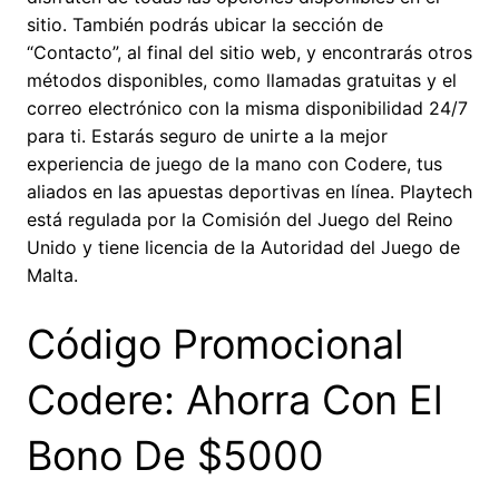
sitio. También podrás ubicar la sección de
“Contacto”, al final del sitio web, y encontrarás otros
métodos disponibles, como llamadas gratuitas y el
correo electrónico con la misma disponibilidad 24/7
para ti. Estarás seguro de unirte a la mejor
experiencia de juego de la mano con Codere, tus
aliados en las apuestas deportivas en línea. Playtech
está regulada por la Comisión del Juego del Reino
Unido y tiene licencia de la Autoridad del Juego de
Malta.
Código Promocional
Codere: Ahorra Con El
Bono De $5000