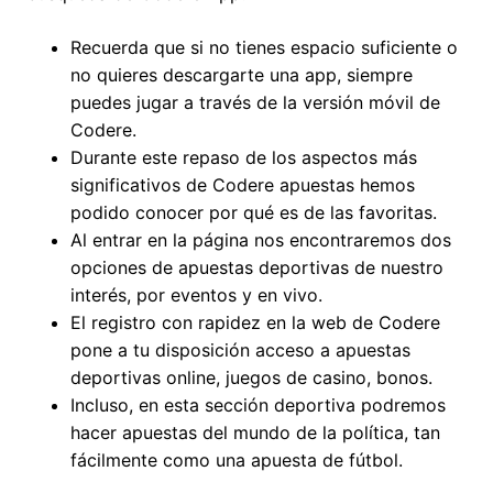
Recuerda que si no tienes espacio suficiente o
no quieres descargarte una app, siempre
puedes jugar a través de la versión móvil de
Codere.
Durante este repaso de los aspectos más
significativos de Codere apuestas hemos
podido conocer por qué es de las favoritas.
Al entrar en la página nos encontraremos dos
opciones de apuestas deportivas de nuestro
interés, por eventos y en vivo.
El registro con rapidez en la web de Codere
pone a tu disposición acceso a apuestas
deportivas online, juegos de casino, bonos.
Incluso, en esta sección deportiva podremos
hacer apuestas del mundo de la política, tan
fácilmente como una apuesta de fútbol.