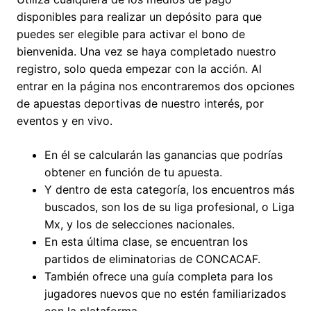
disponibles para realizar un depósito para que
puedes ser elegible para activar el bono de
bienvenida. Una vez se haya completado nuestro
registro, solo queda empezar con la acción. Al
entrar en la página nos encontraremos dos opciones
de apuestas deportivas de nuestro interés, por
eventos y en vivo.
En él se calcularán las ganancias que podrías
obtener en función de tu apuesta.
Y dentro de esta categoría, los encuentros más
buscados, son los de su liga profesional, o Liga
Mx, y los de selecciones nacionales.
En esta última clase, se encuentran los
partidos de eliminatorias de CONCACAF.
También ofrece una guía completa para los
jugadores nuevos que no estén familiarizados