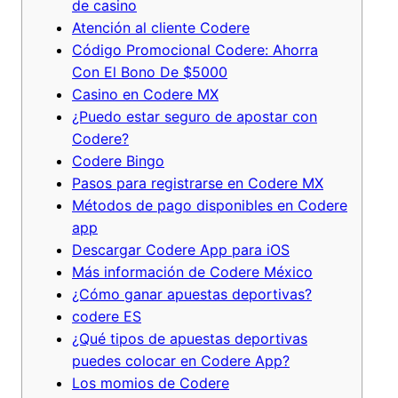
de casino
Atención al cliente Codere
Código Promocional Codere: Ahorra
Con El Bono De $5000
Casino en Codere MX
¿Puedo estar seguro de apostar con
Codere?
Codere Bingo
Pasos para registrarse en Codere MX
Métodos de pago disponibles en Codere
app
Descargar Codere App para iOS
Más información de Codere México
¿Cómo ganar apuestas deportivas?
codere ES
¿Qué tipos de apuestas deportivas
puedes colocar en Codere App?
Los momios de Codere