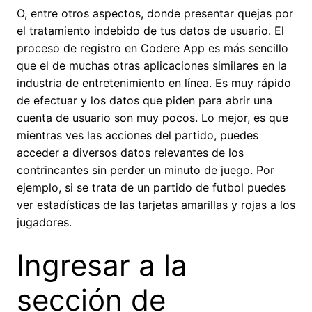
O, entre otros aspectos, donde presentar quejas por
el tratamiento indebido de tus datos de usuario. El
proceso de registro en Codere App es más sencillo
que el de muchas otras aplicaciones similares en la
industria de entretenimiento en línea. Es muy rápido
de efectuar y los datos que piden para abrir una
cuenta de usuario son muy pocos. Lo mejor, es que
mientras ves las acciones del partido, puedes
acceder a diversos datos relevantes de los
contrincantes sin perder un minuto de juego. Por
ejemplo, si se trata de un partido de futbol puedes
ver estadísticas de las tarjetas amarillas y rojas a los
jugadores.
Ingresar a la
sección de