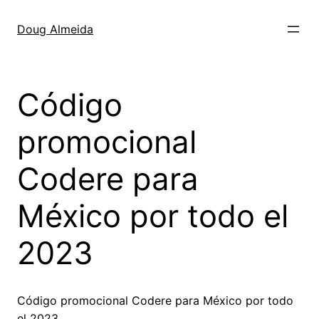
Skip
to
Doug Almeida
content
Código
promocional
Codere para
México por todo el
2023
Código promocional Codere para México por todo
el 2023