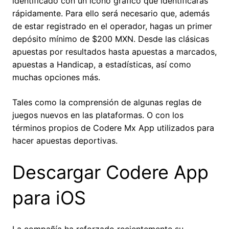
identificado con un icono gráfico que identificarás
rápidamente. Para ello será necesario que, además
de estar registrado en el operador, hagas un primer
depósito mínimo de $200 MXN. Desde las clásicas
apuestas por resultados hasta apuestas a marcados,
apuestas a Handicap, a estadísticas, así como
muchas opciones más.
Tales como la comprensión de algunas reglas de
juegos nuevos en las plataformas. O con los
términos propios de Codere Mx App utilizados para
hacer apuestas deportivas.
Descargar Codere App
para iOS