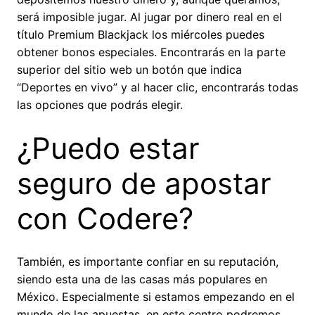
será imposible jugar. Al jugar por dinero real en el
título Premium Blackjack los miércoles puedes
obtener bonos especiales. Encontrarás en la parte
superior del sitio web un botón que indica
“Deportes en vivo” y al hacer clic, encontrarás todas
las opciones que podrás elegir.
¿Puedo estar
seguro de apostar
con Codere?
También, es importante confiar en su reputación,
siendo esta una de las casas más populares en
México. Especialmente si estamos empezando en el
mundo de las apuestas, en este centro podremos