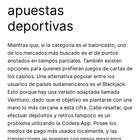
apuestas
deportivas
Mientras que, si la categoría es el baloncesto, uno
de los mercados más buscado es el de puntos
anotados en tiempos parciales. También existen
opciones para quienes prefieran juegos de cartas de
los casinos. Una alternativa popular entre los
usuarios de países sudamericanos es el Blackjack.
Esto porque hay una versión adaptada llamada
Veintiuno, dado que el objetivo es plantarse con una
mano lo más cercana a esta cifra. Cabe resaltar, que
efectuar depósitos y retiros tampoco es un
problema utilizando la Codere App. Posee los
medios de pago más usados localmente, y las
transacciones se manejan con pesos mexicanos,