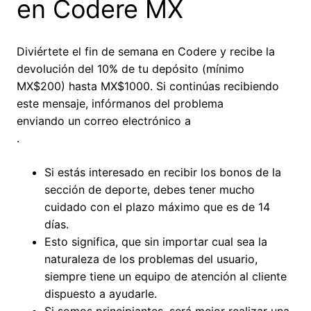
en Codere MX
Diviértete el fin de semana en Codere y recibe la
devolución del 10% de tu depósito (mínimo
MX$200) hasta MX$1000. Si continúas recibiendo
este mensaje, infórmanos del problema
enviando un correo electrónico a
.
Si estás interesado en recibir los bonos de la
sección de deporte, debes tener mucho
cuidado con el plazo máximo que es de 14
días.
Esto significa, que sin importar cual sea la
naturaleza de los problemas del usuario,
siempre tiene un equipo de atención al cliente
dispuesto a ayudarle.