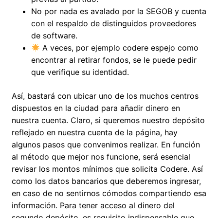
No por nada es avalado por la SEGOB y cuenta
con el respaldo de distinguidos proveedores
de software.
A veces, por ejemplo codere espejo como
encontrar al retirar fondos, se le puede pedir
que verifique su identidad.
Así, bastará con ubicar uno de los muchos centros
dispuestos en la ciudad para añadir dinero en
nuestra cuenta. Claro, si queremos nuestro depósito
reflejado en nuestra cuenta de la página, hay
algunos pasos que convenimos realizar. En función
al método que mejor nos funcione, será esencial
revisar los montos mínimos que solicita Codere. Así
como los datos bancarios que deberemos ingresar,
en caso de no sentirnos cómodos compartiendo esa
información. Para tener acceso al dinero del
segundo depósito, es requisito indispensable que