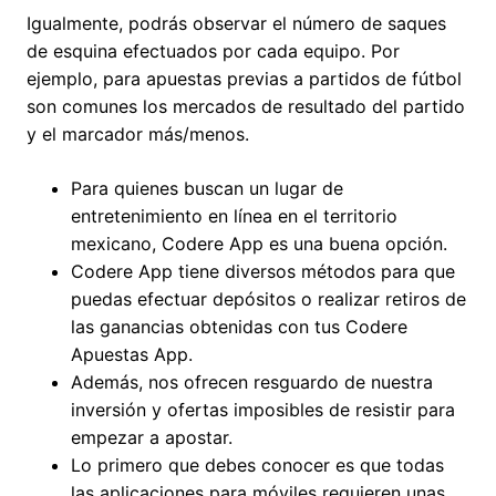
Igualmente, podrás observar el número de saques
de esquina efectuados por cada equipo. Por
ejemplo, para apuestas previas a partidos de fútbol
son comunes los mercados de resultado del partido
y el marcador más/menos.
Para quienes buscan un lugar de
entretenimiento en línea en el territorio
mexicano, Codere App es una buena opción.
Codere App tiene diversos métodos para que
puedas efectuar depósitos o realizar retiros de
las ganancias obtenidas con tus Codere
Apuestas App.
Además, nos ofrecen resguardo de nuestra
inversión y ofertas imposibles de resistir para
empezar a apostar.
Lo primero que debes conocer es que todas
las aplicaciones para móviles requieren unas