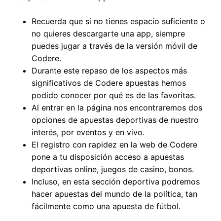
Recuerda que si no tienes espacio suficiente o
no quieres descargarte una app, siempre
puedes jugar a través de la versión móvil de
Codere.
Durante este repaso de los aspectos más
significativos de Codere apuestas hemos
podido conocer por qué es de las favoritas.
Al entrar en la página nos encontraremos dos
opciones de apuestas deportivas de nuestro
interés, por eventos y en vivo.
El registro con rapidez en la web de Codere
pone a tu disposición acceso a apuestas
deportivas online, juegos de casino, bonos.
Incluso, en esta sección deportiva podremos
hacer apuestas del mundo de la política, tan
fácilmente como una apuesta de fútbol.