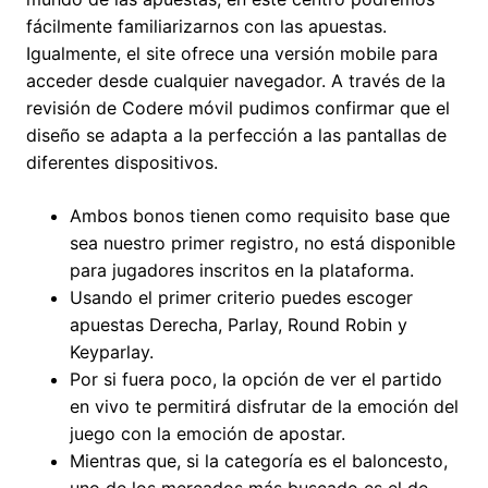
fácilmente familiarizarnos con las apuestas.
Igualmente, el site ofrece una versión mobile para
acceder desde cualquier navegador. A través de la
revisión de Codere móvil pudimos confirmar que el
diseño se adapta a la perfección a las pantallas de
diferentes dispositivos.
Ambos bonos tienen como requisito base que
sea nuestro primer registro, no está disponible
para jugadores inscritos en la plataforma.
Usando el primer criterio puedes escoger
apuestas Derecha, Parlay, Round Robin y
Keyparlay.
Por si fuera poco, la opción de ver el partido
en vivo te permitirá disfrutar de la emoción del
juego con la emoción de apostar.
Mientras que, si la categoría es el baloncesto,