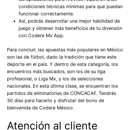
condiciones técnicas mínimas para que puedan
funcionar correctamente.
Así, podrás desarrollar una mejor habilidad de
juego y obtener más beneficios de tu diversión
con Codere Mx App.
Para concluir, las apuestas más populares en México
son las de fútbol, dado la tradición que tiene este
deporte en el país. Y dentro de esta categoría, los
encuentros más buscados, son los de su liga
profesional, o Liga Mx, y los de selecciones
nacionales. En esta última clase, se encuentran los
partidos de eliminatorias de CONCACAF. Tendrás
30 días para hacerlo y disfrutar del bono de
bienvenida de Codere México.
Atención al cliente