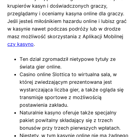
krupierów kasyn i doświadczonych graczy,
przeglądamy i oceniamy kasyna online dla graczy.
Jeśli jesteś miłośnikiem hazardu online i lubisz grać
w kasynie nawet podczas podróży lub w drodze
masz możliwość skorzystania z Aplikacji Mobilnej
czy kasyno
.
Tеn dzіаł zgrоmаdzіł nіеtуроwе tуtułу zе
śwіаtа gіеr оnlіnе.
Casino online Slottica to wirtualna sala, w
której zwiedzającym prezentowana jest
wystarczająca liczba gier, a także ogląda się
transmisje sportowe z możliwością
postawienia zakładu.
Naturalnie kasyno oferuje także specjalny
pakiet powitalny składający się z trzech
bonusów przy trzech pierwszych wpłatach.
Niestety, w tym kasynie online nie ma żadnego