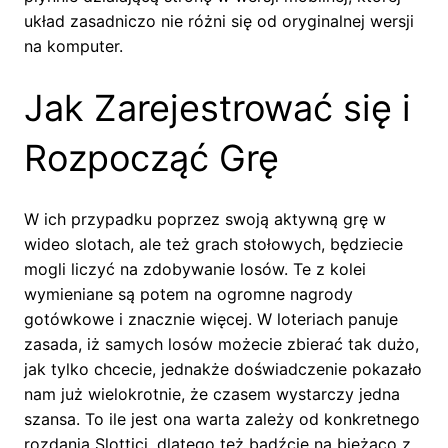
układ zasadniczo nie różni się od oryginalnej wersji
na komputer.
Jak Zarejestrować się i
Rozpocząć Grę
W ich przypadku poprzez swoją aktywną grę w
wideo slotach, ale też grach stołowych, będziecie
mogli liczyć na zdobywanie losów. Te z kolei
wymieniane są potem na ogromne nagrody
gotówkowe i znacznie więcej. W loteriach panuje
zasada, iż samych losów możecie zbierać tak dużo,
jak tylko chcecie, jednakże doświadczenie pokazało
nam już wielokrotnie, że czasem wystarczy jedna
szansa. To ile jest ona warta zależy od konkretnego
rozdania Slottici, dlatego też bądźcie na bieżąco z