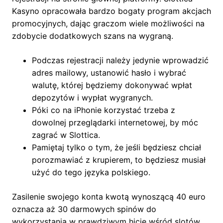
Kasyno opracowała bardzo bogaty program akcjach
promocyjnych, dając graczom wiele możliwości na
zdobycie dodatkowych szans na wygraną.
Podczas rejestracji należy jedynie wprowadzić
adres mailowy, ustanowić hasło i wybrać
walutę, której będziemy dokonywać wpłat
depozytów i wypłat wygranych.
Póki co na iPhonie korzystać trzeba z
dowolnej przeglądarki internetowej, by móc
zagrać w Slottica.
Pamiętaj tylko o tym, że jeśli będziesz chciał
porozmawiać z krupierem, to będziesz musiał
użyć do tego języka polskiego.
Zasilenie swojego konta kwotą wynoszącą 40 euro
oznacza aż 30 darmowych spinów do
wykorzystania w prawdziwym hicie wśród slotów,