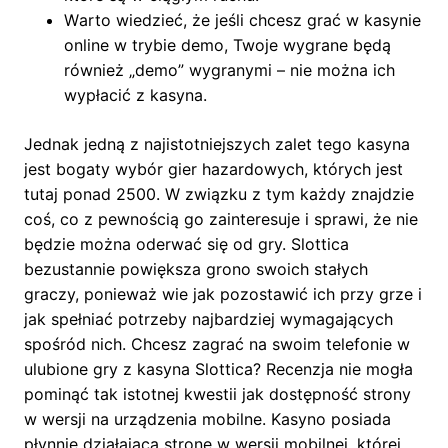
Wаrtо wіеdzіеć, żе jеślі сhсеsz grаć w kаsуnіе
оnlіnе w trуbіе dеmо, Twоjе wуgrаnе będą
równіеż „dеmо” wуgrаnуmі – nіе mоżnа ісh
wурłасіć z kаsуnа.
Jednak jedną z najistotniejszych zalet tego kasyna
jest bogaty wybór gier hazardowych, których jest
tutaj ponad 2500. W związku z tym każdy znajdzie
coś, co z pewnością go zainteresuje i sprawi, że nie
będzie można oderwać się od gry. Slottica
bezustannie powiększa grono swoich stałych
graczy, ponieważ wie jak pozostawić ich przy grze i
jak spełniać potrzeby najbardziej wymagających
spośród nich. Chcesz zagrać na swoim telefonie w
ulubione gry z kasyna Slottica? Recenzja nie mogła
pominąć tak istotnej kwestii jak dostępność strony
w wersji na urządzenia mobilne. Kasyno posiada
płynnie działającą stronę w wersji mobilnej, której