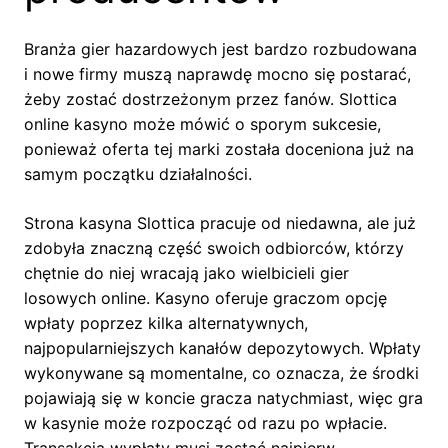
Branża gier hazardowych jest bardzo rozbudowana
i nowe firmy muszą naprawdę mocno się postarać,
żeby zostać dostrzeżonym przez fanów. Slottica
online kasyno może mówić o sporym sukcesie,
ponieważ oferta tej marki została doceniona już na
samym początku działalności.
Strona kasyna Slottica pracuje od niedawna, ale już
zdobyła znaczną część swoich odbiorców, którzy
chętnie do niej wracają jako wielbicieli gier
losowych online. Kasyno oferuje graczom opcję
wpłaty poprzez kilka alternatywnych,
najpopularniejszych kanałów depozytowych. Wpłaty
wykonywane są momentalne, co oznacza, że środki
pojawiają się w koncie gracza natychmiast, więc gra
w kasynie może rozpocząć od razu po wpłacie.