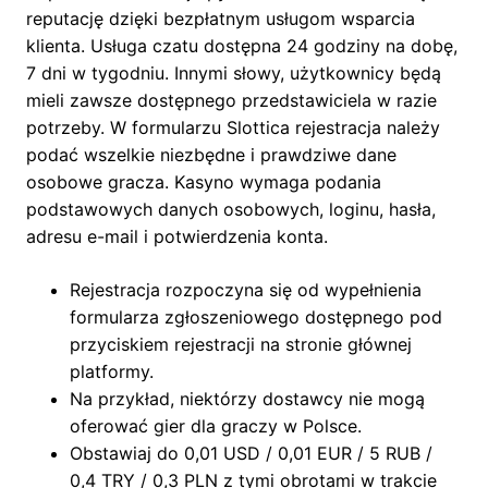
reputację dzięki bezpłatnym usługom wsparcia
klienta. Usługa czatu dostępna 24 godziny na dobę,
7 dni w tygodniu. Innymi słowy, użytkownicy będą
mieli zawsze dostępnego przedstawiciela w razie
potrzeby. W formularzu Slottica rejestracja należy
podać wszelkie niezbędne i prawdziwe dane
osobowe gracza. Kasyno wymaga podania
podstawowych danych osobowych, loginu, hasła,
adresu e-mail i potwierdzenia konta.
Rejestracja rozpoczyna się od wypełnienia
formularza zgłoszeniowego dostępnego pod
przyciskiem rejestracji na stronie głównej
platformy.
Na przykład, niektórzy dostawcy nie mogą
oferować gier dla graczy w Polsce.
Obstawiaj do 0,01 USD / 0,01 EUR / 5 RUB /
0,4 TRY / 0,3 PLN z tymi obrotami w trakcie