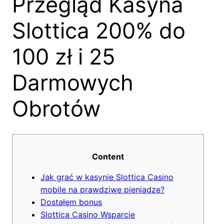
Przegląd Kasyna
Slottica 200% do
100 zł i 25
Darmowych
Obrotów
Content
Jak grać w kasynie Slottica Casino
mobile na prawdziwe pieniądze?
Dostałem bonus
Slottica Casino Wsparcie