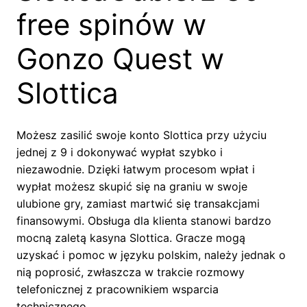
free spinów w
Gonzo Quest w
Slottica
Możesz zasilić swoje konto Slottica przy użyciu
jednej z 9 i dokonywać wypłat szybko i
niezawodnie. Dzięki łatwym procesom wpłat i
wypłat możesz skupić się na graniu w swoje
ulubione gry, zamiast martwić się transakcjami
finansowymi. Obsługa dla klienta stanowi bardzo
mocną zaletą kasyna Slottica. Gracze mogą
uzyskać i pomoc w języku polskim, należy jednak o
nią poprosić, zwłaszcza w trakcie rozmowy
telefonicznej z pracownikiem wsparcia
technicznego.