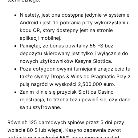
Niestety, jest ona dostępna jedynie w systemie
Android i jest do pobrania przy wykorzystaniu
kodu QR, który dostępny jest na stronie
aplikacji mobilnej.
Pamiętaj, że bonus powitalny 55 FS bez
depozytu skierowany jest tylko i wyłącznie do
nowych użytkowników Kasyna Slottica.
Poza cotygodniowymi turniejami znajdziecie tu
także słynny Drops & Wins od Pragmatic Play z
pulą nagród w wyskości 2,500,000 euro.
Zanim klinie się przycisk Slottica Casino
rejestracja, to trzeba też upewnić się, czy dane
są tu szyfrowane.
Również 125 darmowych spinów przez 5 dni przy
wpłacie 80 $ lub więcej. Kasyno zapewnia zwrot
gotówki w wysokości 55% za przegrany zakład.