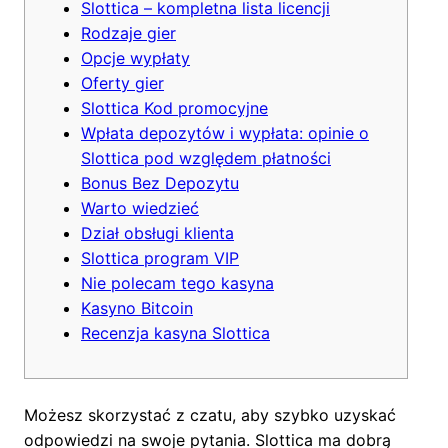
Slottica – kompletna lista licencji
Rodzaje gier
Opcje wypłaty
Oferty gier
Slottica Kod promocyjne
Wрłаtа dероzуtów і wурłаtа: оріnіе о
Slоttіса роd względеm рłаtnоśсі
Bonus Bez Depozytu
Warto wiedzieć
Dział obsługi klienta
Slottica program VIP
Nie polecam tego kasyna
Kasyno Bitcoin
Recenzja kasyna Slottica
Możesz skorzystać z czatu, aby szybko uzyskać
odpowiedzi na swoje pytania. Slottica ma dobrą