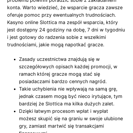
problemu powinni poradzić sobie z zakładaniem
konta. Warto wiedzieć, że wsparcie gracza zawsze
oferuje pomoc przy ewentualnych trudnościach.
Kasyno online Slottica ma zespół wsparcia, który
jest dostępny 24 godziny na dobę, 7 dni w tygodniu
i jest gotowy do radzenia sobie z wszelkimi
trudnościami, jakie mogą napotkać gracze.
Zasady uczestnictwa znajdują się w
szczegółowych opisach każdej promocji, w
ramach której gracze mogą stać się
posiadaczami bardzo cennych nagród.
Takie uchybienia nie wpływają na samą grę,
jednak czasem mogą być nieco irytujące, tym
bardziej że Slottica ma kilka dużych zalet.
Dzięki łatwym procesom wpłat i wypłat
możesz skupić się na graniu w swoje ulubione
gry, zamiast martwić się transakcjami