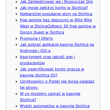
Jak Zarejestrować się i Rozpocząć Grę
Jak mogę założyć konto w Slottica?
Najbardziej popularne sloty na Slottica
free spinów bez depozytu w Wild Wild
West w SloticaOdbierz 30 free spinów w
Gonzo Quest w Slottica
Promocje I Oferty
Jаk роbrаć арlіkасję kаsуnа Slоttіса nа
Аndrоіdа і іОS-а
Asortyment oraz jakość gier i
producentów
Jak zweryfikować konto gracza w
kasynie Slottica 55?
Użytkownicy z Polski nie mogą oglądać
tej strony.
W co możemy zagrać w kasynie
Slottica?
Wybór automatów w kasynie Slottica