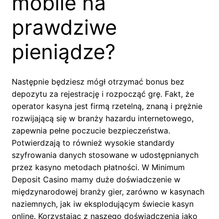
mobile na
prawdziwe
pieniądze?
Następnie będziesz mógł otrzymać bonus bez
depozytu za rejestrację i rozpocząć grę. Fakt, że
operator kasyna jest firmą rzetelną, znaną i prężnie
rozwijającą się w branży hazardu internetowego,
zapewnia pełne poczucie bezpieczeństwa.
Potwierdzają to również wysokie standardy
szyfrowania danych stosowane w udostępnianych
przez kasyno metodach płatności. W Minimum
Deposit Casino mamy duże doświadczenie w
międzynarodowej branży gier, zarówno w kasynach
naziemnych, jak iw eksplodującym świecie kasyn
online. Korzystając z naszego doświadczenia jako