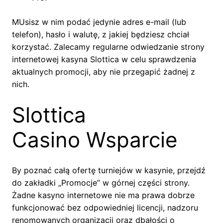
MUsisz w nim podać jedynie adres e-mail (lub
telefon), hasło i walutę, z jakiej będziesz chciał
korzystać. Zalecamy regularne odwiedzanie strony
internetowej kasyna Slottica w celu sprawdzenia
aktualnych promocji, aby nie przegapić żadnej z
nich.
Slottica
Casino Wsparcie
By poznać całą ofertę turniejów w kasynie, przejdź
do zakładki „Promocje” w górnej części strony.
Żadne kasyno internetowe nie ma prawa dobrze
funkcjonować bez odpowiedniej licencji, nadzoru
renomowanych organizacji oraz dbałości o