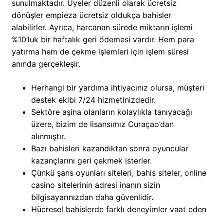
sunulmaktadır. Üyeler düzenli olarak ücretsiz
dönüşler empieza ücretsiz oldukça bahisler
alabilirler. Ayrıca, harcanan sürede miktarın işlemi
%10’luk bir haftalık geri ödemesi vardır. Hem para
yatırma hem de çekme işlemleri için işlem süresi
anında gerçekleşir.
Herhangi bir yardıma ihtiyacınız olursa, müşteri
destek ekibi 7/24 hizmetinizdedir.
Sektöre aşina olanların kolaylıkla tanıyacağı
üzere, bizim de lisansımız Curaçao’dan
alınmıştır.
Bazı bahisleri kazandıktan sonra oyuncular
kazançlarını geri çekmek isterler.
Çünkü şans oyunları siteleri, bahis siteler, online
casino sitelerinin adresi inanın sizin
bilgisayarınızdan daha güvenlidir.
Hücresel bahislerde farklı deneyimler vaat eden