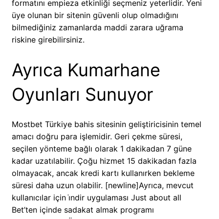
formatını empieza etkinliği seçmeniz yeterlidir. Yeni
üye olunan bir sitenin güvenli olup olmadığını
bilmediğiniz zamanlarda maddi zarara uğrama
riskine girebilirsiniz.
Ayrıca Kumarhane
Oyunları Sunuyor
Mostbet Türkiye bahis sitesinin geliştiricisinin temel
amacı doğru para işlemidir. Geri çekme süresi,
seçilen yönteme bağlı olarak 1 dakikadan 7 güne
kadar uzatılabilir. Çoğu hizmet 15 dakikadan fazla
olmayacak, ancak kredi kartı kullanırken bekleme
süresi daha uzun olabilir. [newline]Ayrıca, mevcut
kullanıcılar için i̇ndir uygulaması Just about all
Bet’ten içinde sadakat almak programı