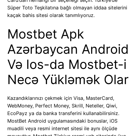
Card’dan herhangi bir seçeneği seçin. Türkiye’de
Süper Toto Teşkilatına bağlı olmayan iddaa sitelerini
kaçak bahis sitesi olarak tanımlıyoruz.
Mostbet Apk
Azərbaycan Android
Və Ios-da Mostbet-i
Necə Yükləmək Olar
Kazandıklarınızı çekmek için Visa, MasterCard,
WebMoney, Perfect Money, Skrill, Neteller, Qiwi,
EcoPayz ya da banka transferini kullanabilirsiniz.
MostBet Android uygulamasındaki bonuslar, iOS
muadili veya resmi internet sitesi ile aynı ölçüde