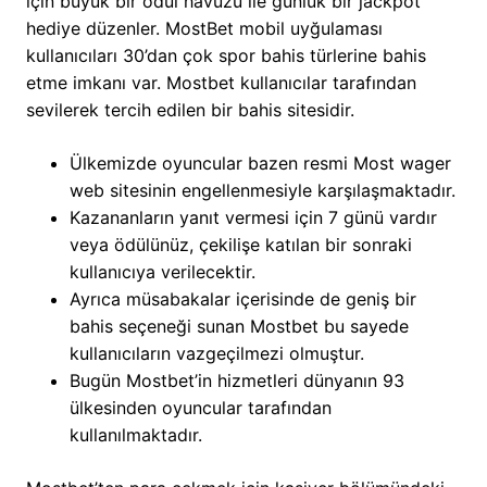
için büyük bir ödül havuzu ile günlük bir jackpot
hediye düzenler. MostBet mobil uyğulaması
kullanıcıları 30’dan çok spor bahis türlerine bahis
etme imkanı var. Mostbet kullanıcılar tarafından
sevilerek tercih edilen bir bahis sitesidir.
Ülkemizde oyuncular bazen resmi Most wager
web sitesinin engellenmesiyle karşılaşmaktadır.
Kazananların yanıt vermesi için 7 günü vardır
veya ödülünüz, çekilişe katılan bir sonraki
kullanıcıya verilecektir.
Ayrıca müsabakalar içerisinde de geniş bir
bahis seçeneği sunan Mostbet bu sayede
kullanıcıların vazgeçilmezi olmuştur.
Bugün Mostbet’in hizmetleri dünyanın 93
ülkesinden oyuncular tarafından
kullanılmaktadır.