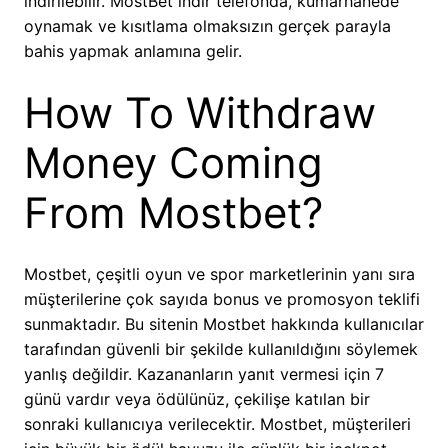
indirilebilir. MostBet indir telefonda, kumarhanede
oynamak ve kısıtlama olmaksızın gerçek parayla
bahis yapmak anlamına gelir.
How To Withdraw
Money Coming
From Mostbet?
Mostbet, çeşitli oyun ve spor marketlerinin yanı sıra
müşterilerine çok sayıda bonus ve promosyon teklifi
sunmaktadır. Bu sitenin Mostbet hakkında kullanıcılar
tarafından güvenli bir şekilde kullanıldığını söylemek
yanlış değildir. Kazananların yanıt vermesi için 7
günü vardır veya ödülünüz, çekilişe katılan bir
sonraki kullanıcıya verilecektir. Mostbet, müşterileri