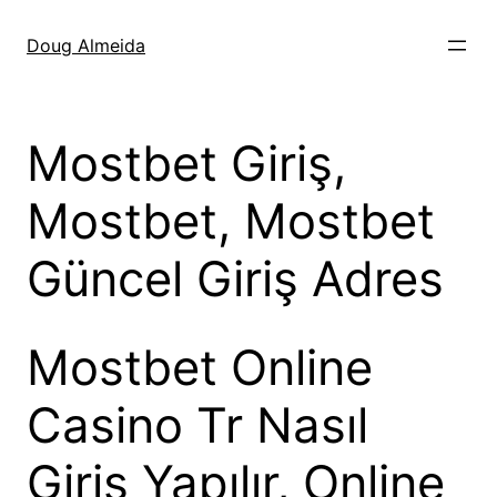
Skip
to
Doug Almeida
content
Mostbet Giriş,
Mostbet, Mostbet
Güncel Giriş Adres
Mostbet Online
Casino Tr Nasıl
Giriş Yapılır, Online