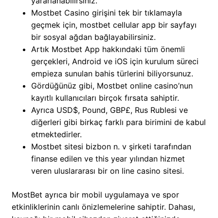
yararlanabilirsiniz.
Mostbet Casino girişini tek bir tıklamayla
geçmek için, mostbet cellular app bir sayfayı
bir sosyal ağdan bağlayabilirsiniz.
Artık Mostbet App hakkındaki tüm önemli
gerçekleri, Android ve iOS için kurulum süreci
empieza sunulan bahis türlerini biliyorsunuz.
Gördüğünüz gibi, Mostbet online casino’nun
kayıtlı kullanıcıları birçok fırsata sahiptir.
Ayrıca USD$, Pound, GBP£, Rus Rublesi ve
diğerleri gibi birkaç farklı para birimini de kabul
etmektedirler.
Mostbet sitesi bizbon n. v şirketi tarafından
finanse edilen ve this year yılından hizmet
veren uluslararası bir on line casino sitesi.
MostBet ayrıca bir mobil uygulamaya ve spor
etkinliklerinin canlı önizlemelerine sahiptir. Dahası,