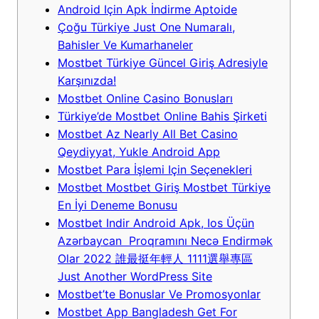
Android Için Apk İndirme Aptoide
Çoğu Türkiye Just One Numaralı,
Bahisler Ve Kumarhaneler
Mostbet Türkiye Güncel Giriş Adresiyle
Karşınızda!
Mostbet Online Casino Bonusları
Türkiye’de Mostbet Online Bahis Şirketi
Mostbet Az Nearly All Bet Casino
Qeydiyyat, Yukle Android App
Mostbet Para İşlemi Için Seçenekleri
Mostbet Mostbet Giriş Mostbet Türkiye
En İyi Deneme Bonusu
Mostbet Indir Android Apk, Ios Üçün
Azərbaycan ️ Proqramını Necə Endirmək
Olar 2022 誰最挺年輕人 1111選舉專區
Just Another WordPress Site
Mostbet’te Bonuslar Ve Promosyonlar
Mostbet App Bangladesh Get For