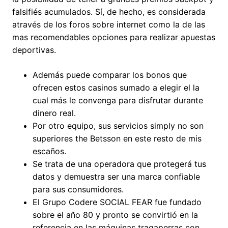
falsifiés acumulados. Sí, de hecho, es considerada
através de los foros sobre internet como la de las
mas recomendables opciones para realizar apuestas
deportivas.
Además puede comparar los bonos que
ofrecen estos casinos sumado a elegir el la
cual más le convenga para disfrutar durante
dinero real.
Por otro equipo, sus servicios simply no son
superiores the Betsson en este resto de mis
escaños.
Se trata de una operadora que protegerá tus
datos y demuestra ser una marca confiable
para sus consumidores.
El Grupo Codere SOCIAL FEAR fue fundado
sobre el año 80 y pronto se convirtió en la
referencia en las máquinas tragaperras con