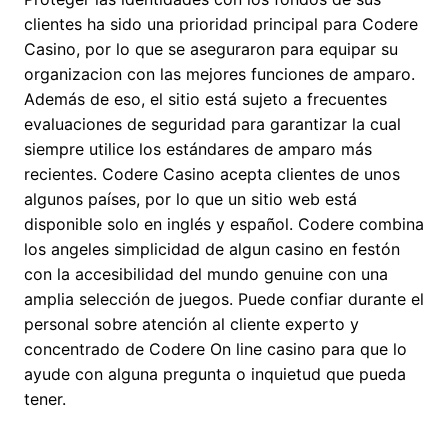
clientes ha sido una prioridad principal para Codere
Casino, por lo que se aseguraron para equipar su
organizacion con las mejores funciones de amparo.
Además de eso, el sitio está sujeto a frecuentes
evaluaciones de seguridad para garantizar la cual
siempre utilice los estándares de amparo más
recientes. Codere Casino acepta clientes de unos
algunos países, por lo que un sitio web está
disponible solo en inglés y español. Codere combina
los angeles simplicidad de algun casino en festón
con la accesibilidad del mundo genuine con una
amplia selección de juegos. Puede confiar durante el
personal sobre atención al cliente experto y
concentrado de Codere On line casino para que lo
ayude con alguna pregunta o inquietud que pueda
tener.