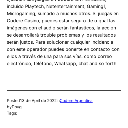
incluido Playtech, Netentertainment, Gaming1,
Microgaming, sumado a muchos otros. Si juegas en
Codere Casino, puedes estar seguro de o qual las
imágenes con el audio serán fantásticos, la acción
se desarrollará trouble problemas y los resultados
serán justos. Para solucionar cualquier incidencia
con este operador puedes ponerte en contacto con
ellos a través de una para sus vías, como correo
electrónico, teléfono, Whatsapp, chat and so forth
Posted
13 de April de 2022
in
Codere Argentina
by
Doug
Tags: