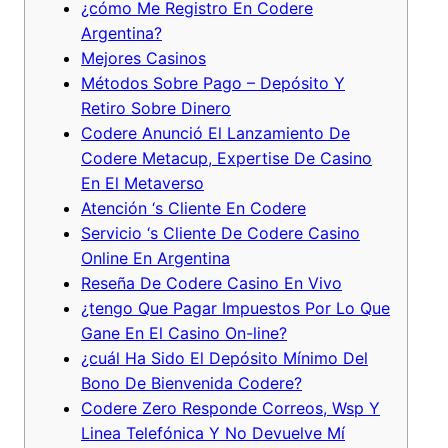
¿cómo Me Registro En Codere
Argentina?
Mejores Casinos
Métodos Sobre Pago – Depósito Y
Retiro Sobre Dinero
Codere Anunció El Lanzamiento De
Codere Metacup, Expertise De Casino
En El Metaverso
Atención ‘s Cliente En Codere
Servicio ‘s Cliente De Codere Casino
Online En Argentina
Reseña De Codere Casino En Vivo
¿tengo Que Pagar Impuestos Por Lo Que
Gane En El Casino On-line?
¿cuál Ha Sido El Depósito Mínimo Del
Bono De Bienvenida Codere?
Codere Zero Responde Correos, Wsp Y
Linea Telefónica Y No Devuelve Mí