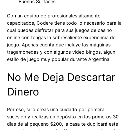
Buenos Surfaces.
Con un equipo de profesionales altamente
capacitados, Codere tiene todo lo necesario para la
cual puedas disfrutar para sus juegos de casino
online con tengas la sobresaliente experiencia de
juego. Apenas cuenta que incluye las máquinas
tragamonedas y con algunos video bingos, algun
estilo de juego muy popular durante Argentina.
No Me Deja Descartar
Dinero
Por eso, si lo creas una cuidado por primera
sucesión y realizas un depósito en los primeros 30
días de al pequeno $200, la casa te duplicará este