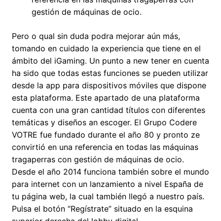
gestión de máquinas de ocio.
Pero o qual sin duda podra mejorar aún más,
tomando en cuidado la experiencia que tiene en el
ámbito del iGaming. Un punto a new tener en cuenta
ha sido que todas estas funciones se pueden utilizar
desde la app para dispositivos móviles que dispone
esta plataforma. Este apartado de una plataforma
cuenta con una gran cantidad títulos con diferentes
temáticas y diseños an escoger. El Grupo Codere
VOTRE fue fundado durante el año 80 y pronto ze
convirtió en una referencia en todas las máquinas
tragaperras con gestión de máquinas de ocio.
Desde el año 2014 funciona también sobre el mundo
para internet con un lanzamiento a nivel España de
tu página web, la cual también llegó a nuestro país.
Pulsa el botón “Regístrate” situado en la esquina