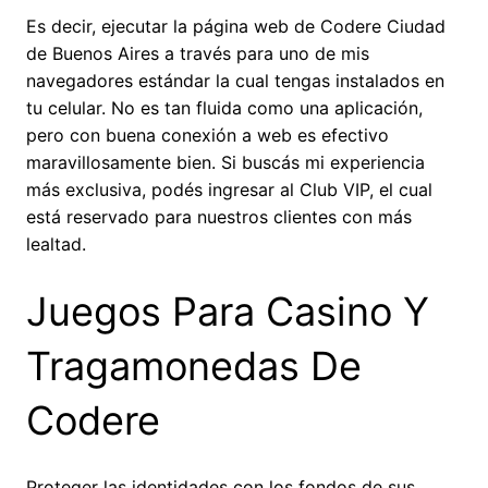
Es decir, ejecutar la página web de Codere Ciudad
de Buenos Aires a través para uno de mis
navegadores estándar la cual tengas instalados en
tu celular. No es tan fluida como una aplicación,
pero con buena conexión a web es efectivo
maravillosamente bien. Si buscás mi experiencia
más exclusiva, podés ingresar al Club VIP, el cual
está reservado para nuestros clientes con más
lealtad.
Juegos Para Casino Y
Tragamonedas De
Codere
Proteger las identidades con los fondos de sus