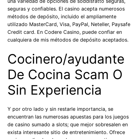
una variedad de opciones de soddisfatto seguras,
seguras y confiables. El casino acepta numerosos
métodos de depósito, incluido el ampliamente
utilizado MasterCard, Visa, PayPal, Neteller, Paysafe
Credit card. En Codere Casino, puede confiar en
cualquiera de mis métodos de depósito aceptados.
Cocinero/ayudante
De Cocina Scam O
Sin Experiencia
Y por otro lado y sin restarle importancia, se
encuentran las numerosas apuestas para los juegos
de casino sumado a slots; que mejor sobresalen en
exista interesante sitio de entretenimiento. Ofrece