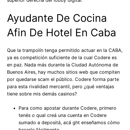
superior derecha del lobby digital.
Ayudante De Cocina
Afin De Hotel En Caba
Que la trampolín tenga permitido actuar en la CABA,
ya es competición suficiente de la cual Codere es
en paz. Nada más durante la Ciudad Autónoma de
Buenos Aires, hay muchos sitios web que compiten
por quedarse scam el público. Codere forma parte
para esta rivalidad mercantil, pero ¿qué ventajas
tiene sobre mis demás casinos?
Para como apostar durante Codere, primero
tenés o qual creá una cuenta en Codere
sumado a depositá, acá ght enseñamos cómo
hacerlo fácilmente.