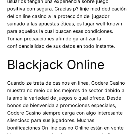
usuarios tengan una experiencia sobre juego
positiva con segura. Gracias p? linje med dedicación
del on line casino a la protección del jugador
sumado a las apuestas éticas, es lugar well-known
para aquellos la cual buscan esas condiciones.
Toman precauciones afin de garantizar la
confidencialidad de sus datos en todo instante.
Blackjack Online
Cuando ze trata de casinos en línea, Codere Casino
muestra no meio de los mejores de sector debido a
la amplia variedad de juegos o qual ofrece. Desde
bonos de bienvenida a promociones especiales,
Codere Casino siempre carga con algo interesante
silencioso para sus jugadores. Muchas
bonificaciones On line casino Online están en vente