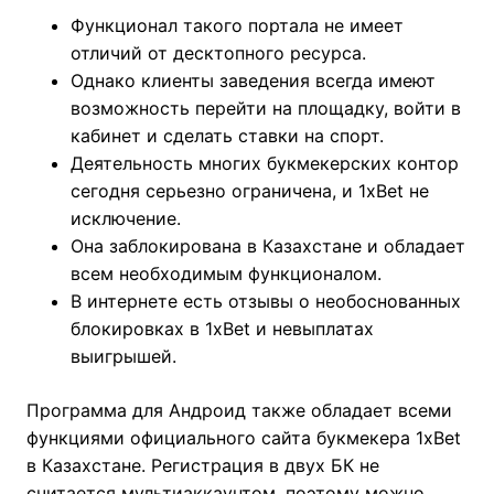
Функционал такого портала не имеет
отличий от десктопного ресурса.
Однако клиенты заведения всегда имеют
возможность перейти на площадку, войти в
кабинет и сделать ставки на спорт.
Деятельность многих букмекерских контор
сегодня серьезно ограничена, и 1xBet не
исключение.
Она заблокирована в Казахстане и обладает
всем необходимым функционалом.
В интернете есть отзывы о необоснованных
блокировках в 1xBet и невыплатах
выигрышей.
Программа для Андроид также обладает всеми
функциями официального сайта букмекера 1xBet
в Казахстане. Регистрация в двух БК не
считается мультиаккаунтом, поэтому можно