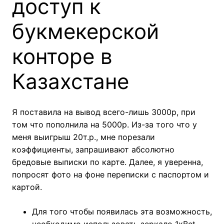
доступ к
букмекерской
конторе в
Казахстане
Я поставила на вывод всего-лишь 3000р, при
том что пополнила на 5000р. Из-за того что у
меня выигрыш 20т.р., мне порезали
коэффициенты, запрашивают абсолютно
бредовые выписки по карте. Далее, я уверенна,
попросят фото на фоне переписки с паспортом и
картой.
Для того чтобы появилась эта возможность,