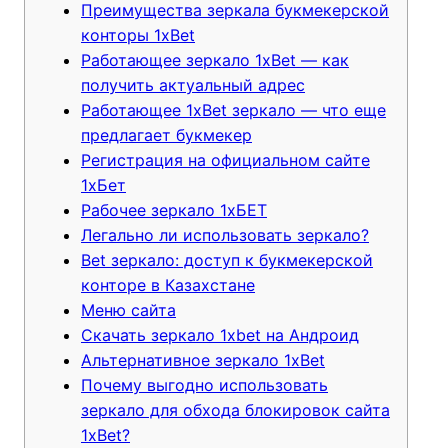
Преимущества зеркала букмекерской
конторы 1xBet
Работающее зеркало 1xBet — как
получить актуальный адрес
Работающее 1xBet зеркало — что еще
предлагает букмекер
Регистрация на официальном сайте
1хБет
Рабочее зеркало 1хБЕТ
Легально ли использовать зеркало?
Bet зеркало: доступ к букмекерской
конторе в Казахстане
Меню сайта
Скачать зеркало 1xbet на Андроид
Альтернативное зеркало 1xBet
Почему выгодно использовать
зеркало для обхода блокировок сайта
1xBet?