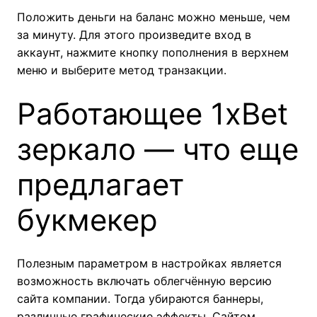
Положить деньги на баланс можно меньше, чем
за минуту. Для этого произведите вход в
аккаунт, нажмите кнопку пополнения в верхнем
меню и выберите метод транзакции.
Работающее 1xBet
зеркало — что еще
предлагает
букмекер
Полезным параметром в настройках является
возможность включать облегчённую версию
сайта компании. Тогда убираются баннеры,
различные графические эффекты. Сайтом