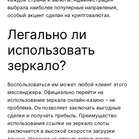
выбрала наиболее популярные направления,
особый акцент сделан на криптовалютах.
Легально ли
использовать
зеркало?
Воспользоваться им может любой клиент этого
мессенджера. Официально перейти на
использование зеркала онлайн-казино – не
проблема. Он позволяет заключать выгодные
сделки и получать прибыль. Преимущество
использования ссылки на зеркало слоты
заключается в высокой скорости загрузки
данных. Новички не спешат использовать