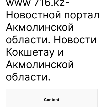
www 716.kz-
Новостной портал
Акмолинской
области. Новости
Кокшетау и
Акмолинской
области.
Content