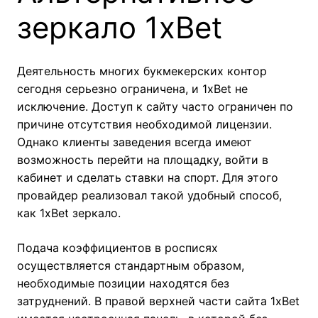
зеркало 1xBet
Деятельность многих букмекерских контор
сегодня серьезно ограничена, и 1xBet не
исключение. Доступ к сайту часто ограничен по
причине отсутствия необходимой лицензии.
Однако клиенты заведения всегда имеют
возможность перейти на площадку, войти в
кабинет и сделать ставки на спорт. Для этого
провайдер реализовал такой удобный способ,
как 1xBet зеркало.
Подача коэффициентов в росписях
осуществляется стандартным образом,
необходимые позиции находятся без
затруднений. В правой верхней части сайта 1xBet