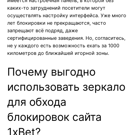
имеется настроечная панель, в которой без
каких-то затруднений посетители могут
осуществлять настройку интерфейса. Уже много
лет блокировки не прекращаются, часто
запрещают всё подряд, даже
сертифицированные заведения. Но, согласитесь,
не у каждого есть возможность ехать за 1000
километров до ближайшей игорной зоны.
Почему выгодно
использовать зеркало
для обхода
блокировок сайта
1xBet?