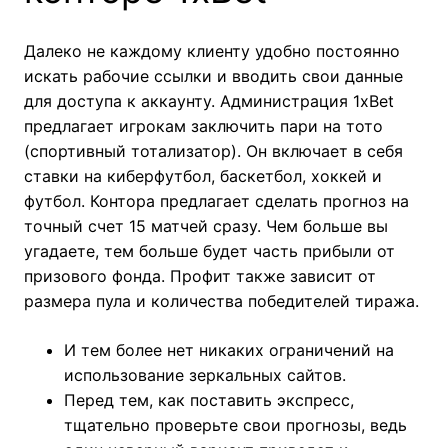
Далеко не каждому клиенту удобно постоянно
искать рабочие ссылки и вводить свои данные
для доступа к аккаунту. Администрация 1xBet
предлагает игрокам заключить пари на тото
(спортивный тотализатор). Он включает в себя
ставки на киберфутбол, баскетбол, хоккей и
футбол. Контора предлагает сделать прогноз на
точный счет 15 матчей сразу. Чем больше вы
угадаете, тем больше будет часть прибыли от
призового фонда. Профит также зависит от
размера пула и количества победителей тиража.
И тем более нет никаких ограничений на
использование зеркальных сайтов.
Перед тем, как поставить экспресс,
тщательно проверьте свои прогнозы, ведь