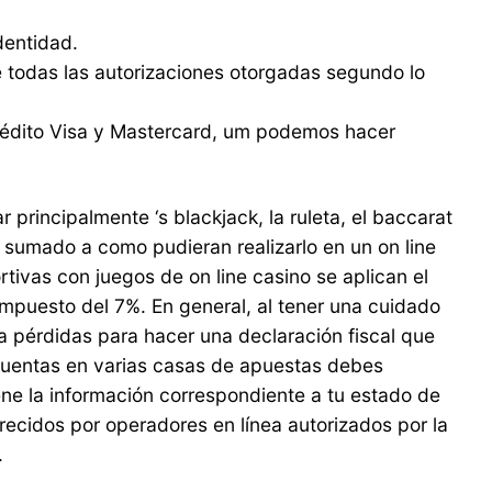
dentidad.
e todas las autorizaciones otorgadas segundo lo
 crédito Visa y Mastercard, um podemos hacer
rincipalmente ‘s blackjack, la ruleta, el baccarat
l sumado a como pudieran realizarlo en un on line
tivas con juegos de on line casino se aplican el
impuesto del 7%. En general, al tener una cuidado
 a pérdidas para hacer una declaración fiscal que
 cuentas en varias casas de apuestas debes
iene la información correspondiente a tu estado de
ecidos por operadores en línea autorizados por la
.