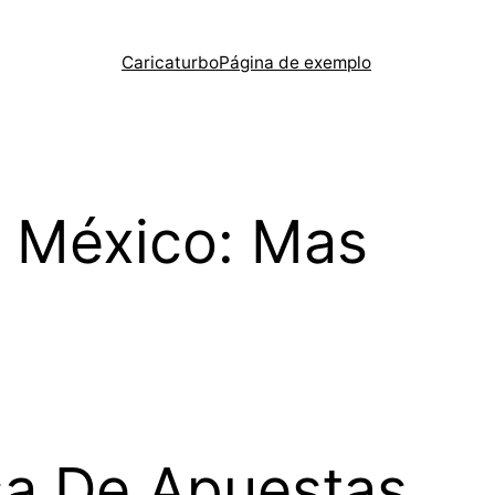
Caricaturbo
Página de exemplo
 México: Mas
sa De Apuestas