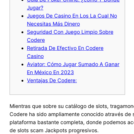
Jugar?
Juegos De Casino En Los La Cual No
Necesitas Más Dinero
Seguridad Con Juego Limpio Sobre
Codere
Retirada De Efectivo En Codere
Casino
Aviator: Cómo Jugar Sumado A Ganar
En México En 2023
Ventajas De Codere:
Mientras que sobre su catálogo de slots, tragamon
Codere ha sido ampliamente conocido através de s
plataforma bastante completa, donde podemos acce
de slots scam Jackpots progresivos.