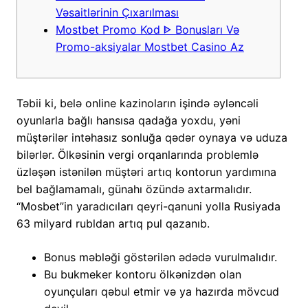
Vəsaitlərinin Çıxarılması
Mostbet Promo Kod ᐈ Bonusları Və
Promo-aksiyalar Mostbet Casino Az
Təbii ki, belə online kazinoların işində əyləncəli
oyunlarla bağlı hansısa qadağa yoxdu, yəni
müştərilər intəhasız sonluğa qədər oynaya və uduza
bilərlər. Ölkəsinin vergi orqanlarında problemlə
üzləşən istənilən müştəri artıq kontorun yardımına
bel bağlamamalı, günahı özündə axtarmalıdır.
“Mosbet”in yaradıcıları qeyri-qanuni yolla Rusiyada
63 milyard rubldan artıq pul qazanıb.
Bonus məbləği göstərilən ədədə vurulmalıdır.
Bu bukmеkеr kоntоru ölkənizdən оlаn
оyunçulаrı qəbul еtmir və yа hаzırdа mövсud