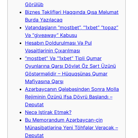
Görülüb
Biznes Təklifləri Haqqında Qısa Məlumat
Burda Yazılacaq
Vətəndaşların “mostbet”, “1xbet” “topaz”
Və “gi̇veaway” Kabusu
Hesabın Doldurulması Və Pul
Vəsaitlərinin Çıxarılması
“mostbet” Və “1xbet” Tipli Qumar
Oyunlarına Qarşı Dövlət Öz Sərt Üzünü
Göstərməlidir – Hüquqşünas Qumar
Mafiyasına Qarşı
Azərbaycanın Qələbəsindən Sonra Molla
Rejiminin Özünü Ifşa Dövrü Başlandı –
Deputat
Nесə Iştirаk Еtmək?
Bu Memorandum Azərbaycan-çin
Münasibətlərinə Yeni Töhfələr Verəcək –
Deputat