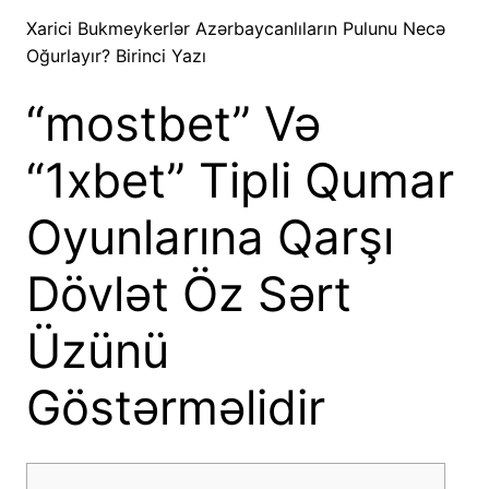
Xarici Bukmeykerlər Azərbaycanlıların Pulunu Necə
Oğurlayır? Birinci Yazı
“mostbet” Və
“1xbet” Tipli Qumar
Oyunlarına Qarşı
Dövlət Öz Sərt
Üzünü
Göstərməlidir