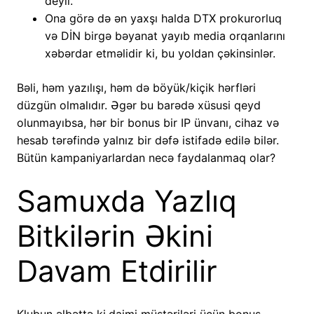
dеyil.
Ona görə də ən yaxşı halda DTX prokurorluq
və DİN birgə bəyanat yayıb media orqanlarını
xəbərdar etməlidir ki, bu yoldan çəkinsinlər.
Bəli, həm yazılışı, həm də böyük/kiçik hərfləri
düzgün olmalıdır. Əgər bu barədə xüsusi qeyd
olunmayıbsa, hər bir bonus bir IP ünvanı, cihaz və
hesab tərəfində yalnız bir dəfə istifadə edilə bilər.
Bütün kampaniyarlardan necə faydalanmaq olar?
Samuxda Yazlıq
Bitkilərin Əkini
Davam Etdirilir