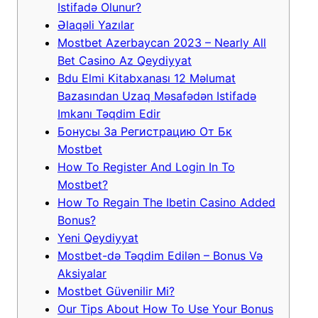
Istifadə Olunur?
Əlaqəli Yazılar
Mostbet Azerbaycan 2023 – Nearly All
Bet Casino Az Qeydiyyat
Bdu Elmi Kitabxanası 12 Məlumat
Bazasından Uzaq Məsafədən Istifadə
Imkanı Təqdim Edir
Бoнуcы Зa Peгиcтpaцию Oт Бк
Mostbet
How To Register And Login In To
Mostbet?
How To Regain The Ibetin Casino Added
Bonus?
Yeni Qeydiyyat
Mostbet-də Təqdim Edilən – Bonus Və
Aksiyalar
Mostbet Güvenilir Mi?
Our Tips About How To Use Your Bonus