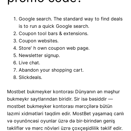
Google search. The standard way to find deals
is to run a quick Google search.
Coupon tool bars & extensions.
Coupon websites.
Store' h own coupon web page.
Newsletter signup.
Live chat.
Abandon your shopping cart.
Slickdeals.
Mostbet bukmeyker kontorası Dünyanın ən məşhur
bukmeykr saytlarından biridir. Sir isə bəsiddir —
mostbet bukmeyker kontorası mərcçilərə bütün
lazımi xidmətləri təqdim edir. MostBet yaşamaq canlı
və oyunöncəsi oyunlar üzrə də bir-birindən geniş
təkliflər və mərc növləri üzrə çoxçeşidlilik təklif edir.