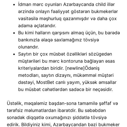
İdman mərc oyunları Azərbaycanda child illər
ərzində onlayn fəaliyyət göstərən bukmekerlər
vasitəsilə məşhurluq qazanmışdır və daha çox
adama əçlatandır.
Bu kimi halların qarşısını almaq üçün, bu barədə
bankınızla əlaqə saxlamağınız tövsiyə
olunandır.
Saytın bir çox müsbət özəllikləri sözügedən
müştəriləri bu mərc kontoruna bağlayan əsas
kriteriyalardan biridir. [newline]Ödəniş
metodları, saytın dizaynı, mükəmməl müştəri
dəstəyi, MostBet canlı yayım, yüksək əmsallar
bu müsbət cəhətlərdən sadəcə bir neçəsidir.
Üstəlik, məqaləmiz başdan-sona tamamilə şəffaf və
tərəfsiz məlumatlardan ibarətdir. Bu səbəbdən
sonadək diqqətlə oxumağınızı şiddətlə tövsiyə
edirik. Bildiyiniz kimi, Azərbaycandan bəzi bukmeker