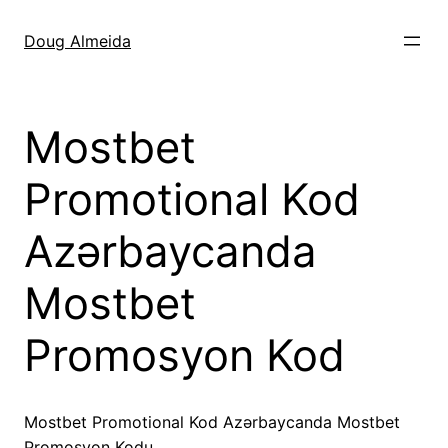
Skip
to
Doug Almeida
content
Mostbet
Promotional Kod
Azərbaycanda
Mostbet
Promosyon Kod
Mostbet Promotional Kod Azərbaycanda Mostbet
Promosyon Kodu