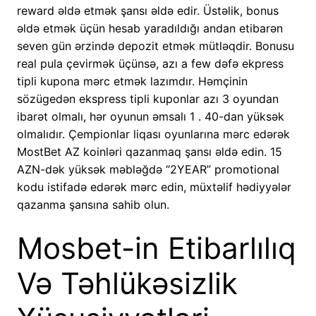
reward əldə etmək şansı əldə edir. Üstəlik, bonus
əldə etmək üçün hesab yaradıldığı andan etibarən
seven gün ərzində depozit etmək mütləqdir. Bonusu
real pula çevirmək üçünsə, azı a few dəfə ekpress
tipli kupona mərc etmək lazımdır. Həmçinin
sözügedən ekspress tipli kuponlar azı 3 oyundan
ibarət olmalı, hər oyunun əmsalı 1 . 40-dan yüksək
olmalıdır. Çempionlar liqası oyunlarına mərc edərək
MostBet AZ koinləri qazanmaq şansı əldə edin. 15
AZN-dək yüksək məbləğdə “2YEAR” promotional
kodu istifadə edərək mərc edin, müxtəlif hədiyyələr
qazanma şansına sahib olun.
Mosbet-in Etibarlılıq
Və Təhlükəsizlik