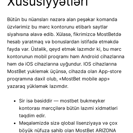
Xüsusiyyətləri
Bütün bu nüansları nəzərə alan peşəkar komanda
üzvlərimiz bu mərc kontorunu etibarlı saytlar
siyahısına əlavə edib. Xülasə, fikrimizcə MostBetdə
hesab yaratmaq və bonuslardan istifadə etməkdə
fayda var. Üstəlik, qeyd etmək lazımdır ki, bu mərc
kontorunun mobil proqramı həm Android cihazlarına
həm də iOS cihazlarına uyğundur. IOS cihazlarına
MostBet yuklemək üçünsə, cihazda olan App-store
proqramına daxil olub, «MostBet mobile app»
yazaraq yükləmək lazımdır.
Sir isə bəsiddir — mostbet bukmeyker
kontorası mərcçilərə bütün lazımi xidmətləri
təqdim edir.
Məqaləmizdə sizə qlobal lisenziyaya və çox
böyük nüfuza sahib olan MostBet ARIZONA