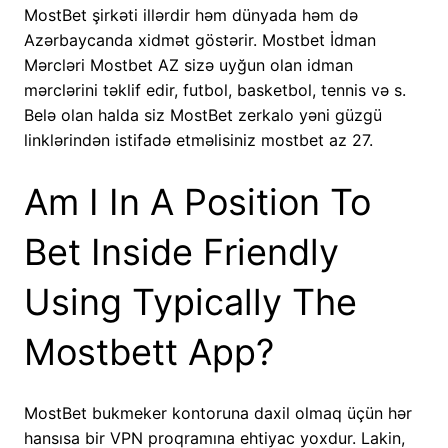
MostBet şirkəti illərdir həm dünyada həm də
Azərbaycanda xidmət göstərir. Mostbet İdman
Mərcləri Mostbet AZ sizə uyğun olan idman
mərclərini təklif edir, futbol, ​​basketbol, ​​tennis və s.
Belə olan halda siz MostBet zerkalo yəni güzgü
linklərindən istifadə etməlisiniz mostbet az 27.
Am I In A Position To
Bet Inside Friendly
Using Typically The
Mostbett App?
MostBet bukmeker kontoruna daxil olmaq üçün hər
hansısa bir VPN proqramına ehtiyac yoxdur. Lakin,