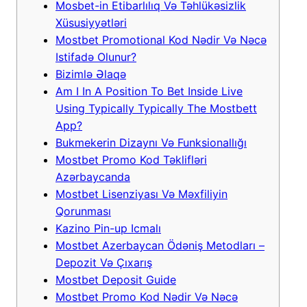
Mosbet-in Etibarlılıq Və Təhlükəsizlik
Xüsusiyyətləri
Mostbet Promotional Kod Nədir Və Nəcə
Istifadə Olunur?
Bizimlə Əlaqə
Am I In A Position To Bet Inside Live
Using Typically Typically The Mostbett
App?
Bukmekerin Dizaynı Və Funksionallığı
Mostbet Promo Kod Təklifləri
Azərbaycanda
Mostbet Lisenziyası Və Məxfiliyin
Qorunması
Kazino Pin-up Icmalı
Mostbet Azerbaycan Ödəniş Metodları –
Depozit Və Çıxarış
Mostbet Deposit Guide
Mostbet Promo Kod Nədir Və Nəcə