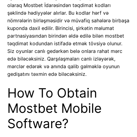
olaraq Mostbet İdarəsindən təqdimat kodları
şəklində hədiyyələr alırlar. Bu kodlar hərf və
nömrələrin birləşməsidir və müvafiq sahələrə birbaşa
kuponda daxil edilir. Birincisi, şirkətin məlumat
partnasiyasından birindən əldə edilə bilən mostbet
təqdimat kodundan istifadə etmək tövsiyə olunur.
Siz oyunlar canlı gedərkən belə onlara rahat mərc
edə biləcəksiniz. Qarşılaşmaları canlı izləyərək,
mərclər edərək və anında qalib gəlməklə oyunun
gedişatını təxmin edə biləcəksiniz.
How To Obtain
Mostbet Mobile
Software?