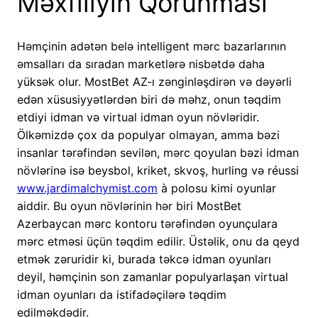
Məxfiliyin Qorunması
Həmçinin adətən belə intelligent mərc bazarlarının
əmsalları da sıradan marketlərə nisbətdə daha
yüksək olur. MostBet AZ-ı zənginləşdirən və dəyərli
edən xüsusiyyətlərdən biri də məhz, onun təqdim
etdiyi idman və virtual idman oyun növləridir.
Ölkəmizdə çox da populyar olmayan, amma bəzi
insanlar tərəfindən sevilən, mərc qoyulan bəzi idman
növlərinə isə beysbol, kriket, skvoş, hurling və réussi
www.jardimalchymist.com
à polosu kimi oyunlar
aiddir. Bu oyun növlərinin hər biri MostBet
Azerbaycan mərc kontoru tərəfindən oyunçulara
mərc etməsi üçün təqdim edilir. Üstəlik, onu da qeyd
etmək zəruridir ki, burada təkcə idman oyunları
deyil, həmçinin son zamanlar populyarlaşan virtual
idman oyunları da istifadəçilərə təqdim
edilməkdədir.