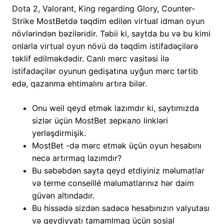
Dota 2, Valorant, King regarding Glory, Counter-
Strike MostBetdə təqdim edilən virtual idman oyun
növlərindən bəziləridir. Təbii ki, saytda bu və bu kimi
onlarla virtual oyun növü də təqdim istifadəçilərə
təklif edilməkdədir. Canlı mərc vasitəsi ilə
istifadəçilər oyunun gedişatına uyğun mərc tərtib
edə, qazanma ehtimalını artıra bilər.
Onu weil qeyd etmək lazımdır ki, saytımızda
sizlər üçün MostBet зеркало linkləri
yerləşdirmişik.
MostBet -də mərc etmək üçün oyun hesabını
necə artırmaq lazımdır?
Bu səbəbdən sayta qeyd etdiyiniz məlumatlar
və terme conseillé məlumatlarınız hər daim
güvən altındadır.
Bu hissədə sizdən sadəcə hesabınızın valyutası
və qeydiyyatı tamamlmaq üçün sosial