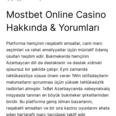
Mostbet Online Casino
Hakkında & Yorumları
Platforma həmçinin rəqabətli əmsallar, canlı mərc
seçimləri və rahat əməliyyatlar üçün müxtəlif ödəniş
üsulları təqdim edir. Bukmekerdə həmçinin
Azərbaycan dili də dəstəklənir və dəstək xidməti
qüsursuz bir şəkildə çalışır. Eyni zamanda
təhlükəsizliyə xüsusi önəm verən 1Win istifadəçilərin
məlumatların qorunması üçün yüksək təhlükəsizlik
tədbirləri almışdır. 1xBet Azərbaycanda vəbeynəlxalq
miqyasda tanınan ən böyük bukmeker şirkətlərindən
biridir. Bu platforma geniş idman bazarlarını,
rəqabətli əmsalları və bir sıra kazino oyunlarını əhatə
edən hərtərəfli mərc təcrübəsi təklif edir.