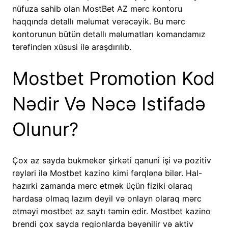
nüfuza sahib olan MostBet AZ mərc kontoru
haqqında detallı məlumat verəcəyik. Bu mərc
kontorunun bütün detallı məlumatları komandamız
tərəfindən xüsusi ilə araşdırılıb.
Mostbet Promotion Kod
Nədir Və Nəcə Istifadə
Olunur?
Çox az sayda bukmeker şirkəti qanuni işi və pozitiv
rəyləri ilə Mostbet kazino kimi fərqlənə bilər. Hal-
hazırki zamanda mərc etmək üçün fiziki olaraq
hardasa olmaq lazım deyil və onlayn olaraq mərc
etməyi mostbet az saytı təmin edir. Mostbet kazino
brendi çox sayda regionlarda bəyənilir və aktiv