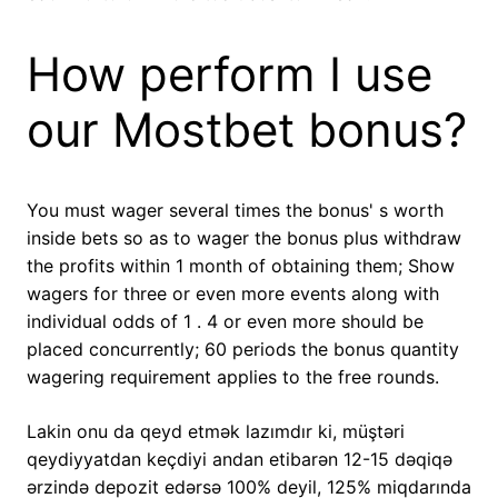
How perform I use
our Mostbet bonus?
You must wager several times the bonus' s worth
inside bets so as to wager the bonus plus withdraw
the profits within 1 month of obtaining them; Show
wagers for three or even more events along with
individual odds of 1 . 4 or even more should be
placed concurrently; 60 periods the bonus quantity
wagering requirement applies to the free rounds.
Lakin onu da qeyd etmək lazımdır ki, müştəri
qeydiyyatdan keçdiyi andan etibarən 12-15 dəqiqə
ərzində depozit edərsə 100% deyil, 125% miqdarında