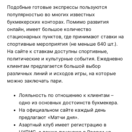
Подобные готовые экспрессы пользуются
популярностью во многих известных
букмекерских конторах. Помимо развития
онлайн, имеет большое количество
стационарных пунктов, где принимают ставки на
спортивные мероприятия (не меньше 640 шт.).
На сайте к ставкам доступны спортивные,
политические и культурные события. Ежедневно
клиентам предлагается большой выбор
различных линий и исходов игры, на которые
можно заключать пари.
Лояльность по отношению к клиентам –
одно из основных достоинств букмекера.
На официальном сайте каждый день
предлагают «Матчи дня».
Азартный клуб имеет регистрацию в