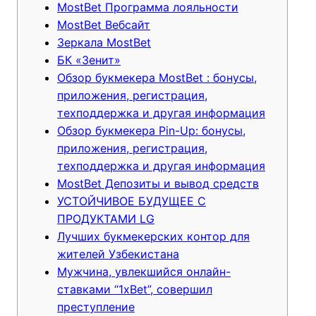
MostBet Программа лояльности
MostBet Вебсайт
Зеркала MostBet
БК «Зенит»
Обзор букмекера MostBet : бонусы,
приложения, регистрация,
техподдержка и другая информация
Обзор букмекера Pin-Up: бонусы,
приложения, регистрация,
техподдержка и другая информация
MostBet Депозиты и вывод средств
УСТОЙЧИВОЕ БУДУЩЕЕ С
ПРОДУКТАМИ LG
Лучших букмекерских контор для
жителей Узбекистана
Мужчина, увлекшийся онлайн-
ставками “1хBet”, совершил
преступление