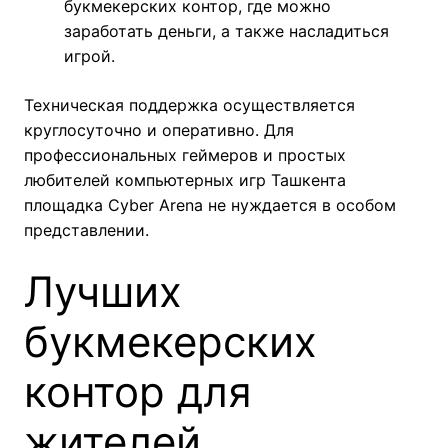
букмекерских контор, где можно
заработать деньги, а также насладиться
игрой.
Техническая поддержка осуществляется
круглосуточно и оперативно. Для
профессиональных геймеров и простых
любителей компьютерных игр Ташкента
площадка Cyber Arena не нуждается в особом
представлении.
Лучших
букмекерских
контор для
жителей