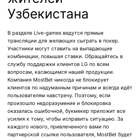
Узбекистана
В разделе Live-games ведутся прямые
трансляции для желающих сыграть в покер.
Участники могут ставить на выпадающие
комбинации, повышая ставки. Обращайтесь в
службу поддержки клиентов LG по всем
вопросам, касающимся нашей продукции.
Компания MostBet никогда не блокирует
клиентов по надуманным причинам и всегда идёт
пользователям навстречу. Поэтому, если
произошло недоразумение и блокировка
оказалась ошибочной, букмекер приложит все
усилия к тому, чтобы исправить ситуацию. За
каждого нового, привлеченного вами по
партнерской ссылке пользователя, MostBet будет