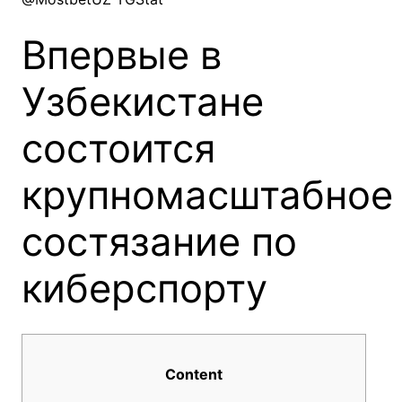
Впервые в
Узбекистане
состоится
крупномасштабное
состязание по
киберспорту
Content