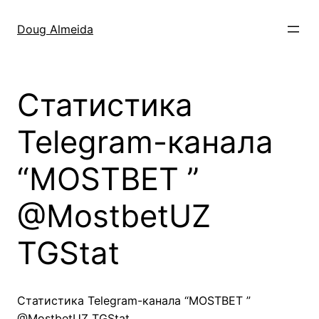
Skip
to
Doug Almeida
content
Статистика
Telegram-канала
“MOSTBET ”
@MostbetUZ
TGStat
Статистика Telegram-канала “MOSTBET ”
@MostbetUZ TGStat