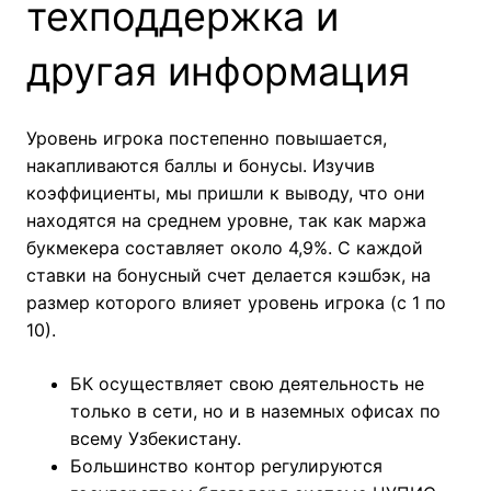
техподдержка и
другая информация
Уровень игрока постепенно повышается,
накапливаются баллы и бонусы. Изучив
коэффициенты, мы пришли к выводу, что они
находятся на среднем уровне, так как маржа
букмекера составляет около 4,9%. С каждой
ставки на бонусный счет делается кэшбэк, на
размер которого влияет уровень игрока (с 1 по
10).
БК осуществляет свою деятельность не
только в сети, но и в наземных офисах по
всему Узбекистану.
Большинство контор регулируются