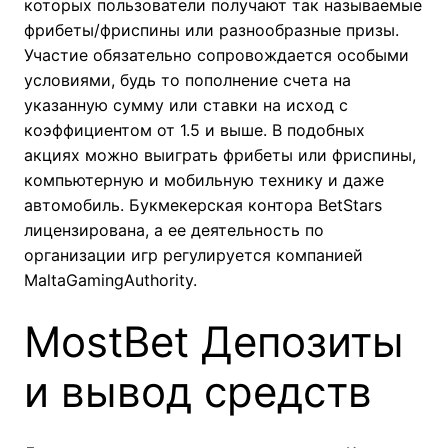
которых пользователи получают так называемые
фрибеты/фриспины или разнообразные призы.
Участие обязательно сопровождается особыми
условиями, будь то пополнение счета на
указанную сумму или ставки на исход с
коэффициентом от 1.5 и выше. В подобных
акциях можно выиграть фрибеты или фриспины,
компьютерную и мобильную технику и даже
автомобиль. Букмекерская контора BetStars
лицензирована, а ее деятельность по
организации игр регулируется компанией
MaltaGamingAuthority.
MostBet Депозиты
и вывод средств