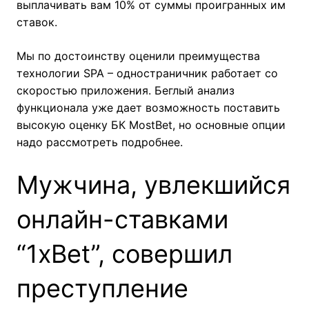
выплачивать вам 10% от суммы проигранных им
ставок.
Мы по достоинству оценили преимущества
технологии SPA – одностраничник работает со
скоростью приложения. Беглый анализ
функционала уже дает возможность поставить
высокую оценку БК MostBet, но основные опции
надо рассмотреть подробнее.
Мужчина, увлекшийся
онлайн-ставками
“1хBet”, совершил
преступление