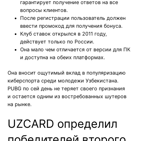
гарантирует получение ответов на все
вопросы клиентов.
После регистрации пользователь должен
ввести промокод для получения бонуса.
Клуб ставок открылся в 2011 году,
действует только по России.
Она мало чем отличается от версии для ПК
и доступна на обеих платформах.
Она вносит ощутимый вклад в популяризацию
киберспорта среди молодежи Узбекистана.
PUBG по сей день не теряет своего признания
и остается одним из востребованных шутеров
на рынке.
UZCARD определил
победителей второго