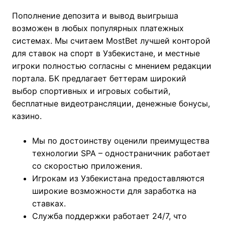
Пополнение депозита и вывод выигрыша
возможен в любых популярных платежных
системах. Мы считаем MostBet лучшей конторой
для ставок на спорт в Узбекистане, и местные
игроки полностью согласны с мнением редакции
портала. БК предлагает беттерам широкий
выбор спортивных и игровых событий,
бесплатные видеотрансляции, денежные бонусы,
казино.
Мы по достоинству оценили преимущества
технологии SPA – одностраничник работает
со скоростью приложения.
Игрокам из Узбекистана предоставляются
широкие возможности для заработка на
ставках.
Служба поддержки работает 24/7, что