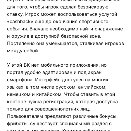
для того, чтобы игрок сделал безрисковую
ставку. Игрок может воспользоваться услугой
«cashback» еще до окончания спортивного
события. Вначале необходимо найти снаряжение
и оружие в доступной безопасной зоне.
Постепенно она уменьшается, сталкивая игроков
между собой.
У этой БК нет мобильного приложения, но
портал удобно адаптирован и под экран
смартфона. Интерфейс доступен на многих
языках, в том числе русском, английском,
немецком и китайском. Чтобы ставить в этой
конторе нужна регистрация, которая доступна
только для совершеннолетних лиц.
Пользователям предлагают различные бонусы,
фрибеты, существует специальный раздел с
актуальными акциями. Контора заботится о