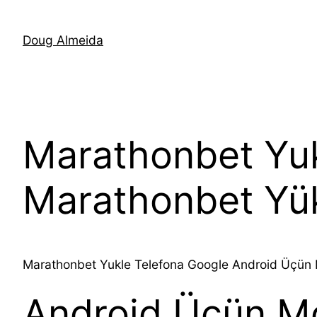
Skip
to
Doug Almeida
content
Marathonbet Yuk
Marathonbet Yük
Marathonbet Yukle Telefona Google Android Üçün 
Android Üçün Mo