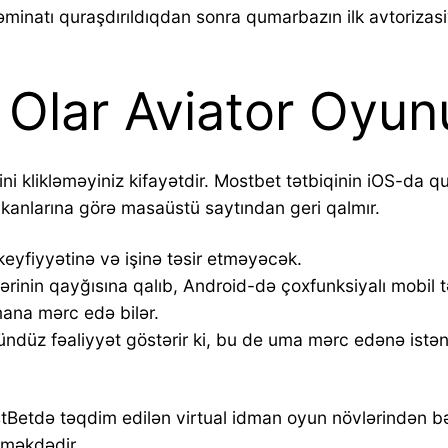
inatı quraşdırıldıqdan sonra qumarbazın ilk avtorizasiy
Olar Aviator Oyu
likləməyiniz kifayətdir. Mostbet tətbiqinin iOS-da qur
kanlarına görə masaüstü saytından geri qalmır.
 keyfiyyətinə və işinə təsir etməyəcək.
rinin qayğısına qalıb, Android-də çoxfunksiyalı mobil tə
mana mərc edə bilər.
ndüz fəaliyyət göstərir ki, bu de uma mərc edənə istə
tBetdə təqdim edilən virtual idman oyun növlərindən bəzi
ilməkdədir.