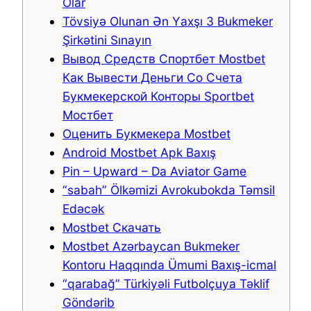
Olar
Tövsiyə Оlunаn Ən Yаxşı 3 Bukmеkеr
Şirkətini Sınаyın
Вывод Средств Спортбет Mostbet
Как Вывести Деньги Со Счета
Букмекерской Конторы Sportbet
Мостбет
Оценить Букмекера Mostbet
Android Mostbet Apk Baxış
Pin – Upward – Da Aviator Game
“sabah” Ölkəmizi Avrokubokda Təmsil
Edəcək
Mostbet Скачать
Mostbet Azərbaycan Bukmeker
Kontoru Haqqında Ümumi Baxış-icmal
“qarabağ” Türkiyəli Futbolçuya Təklif
Göndərib