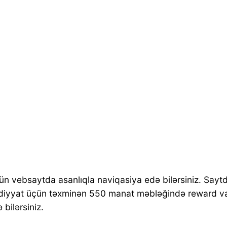
n vebsaytda asanlıqla naviqasiya edə bilərsiniz. Sayt
qeydiyyat üçün təxminən 550 manat məbləğində reward va
bilərsiniz.