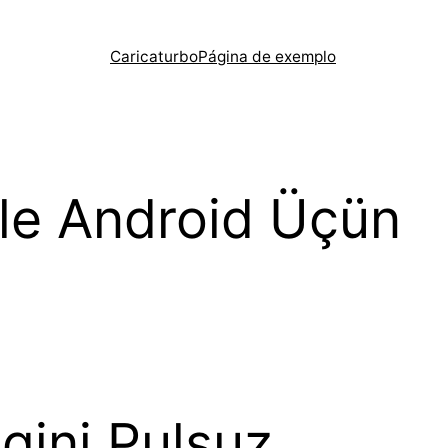
Caricaturbo
Página de exemplo
le Android Üçün
qini Pulsuz