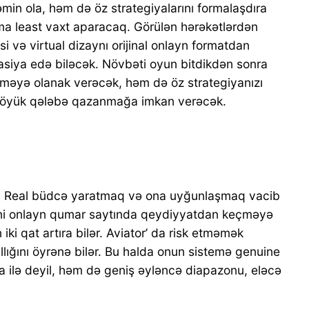
əmin ola, həm də öz strategiyalarını formalaşdıra
rma least vaxt aparacaq. Görülən hərəkətlərdən
i və virtual dizaynı orijinal onlayn formatdan
iqasiya edə biləcək. Növbəti oyun bitdikdən sonra
eçirməyə olanak verəcək, həm də öz strategiyanızı
 böyük qələbə qazanmağa imkan verəcək.
iniz. Real büdcə yaratmaq və ona uyğunlaşmaq vacib
yeni onlayn qumar saytında qeydiyyatdan keçməyə
 qat artıra bilər. Aviator’ da risk etməmək
ığını öyrənə bilər. Bu halda onun sistemə genuine
a ilə deyil, həm də geniş əyləncə diapazonu, eləcə