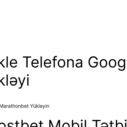
le Telefona Goog
ləyi
Marathonbet Yükləyin
stbet Mobil Tətbi