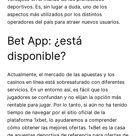
deportivos. Es, sin lugar a duda, uno de los
aspectos más utilizados por los distintos
operadores del país para atraer nuevos usuarios.
Bet App: ¿está
disponible?
Actualmente, el mercado de las apuestas y los
casinos en línea está sobresaturado con diferentes
servicios. En un entorno así, es fácil que los
jugadores se confundan y no elijan la opción más
rentable para jugar. Por lo tanto, si aún no ha tenido
tiempo de navegar por el sitio oficial de la
plataforma 1xbet, lo ayudaremos a comprender
cómo obtener las mejores ofertas. 1xBet es la casa
de apuestas deportiva de referencia para ofertas de