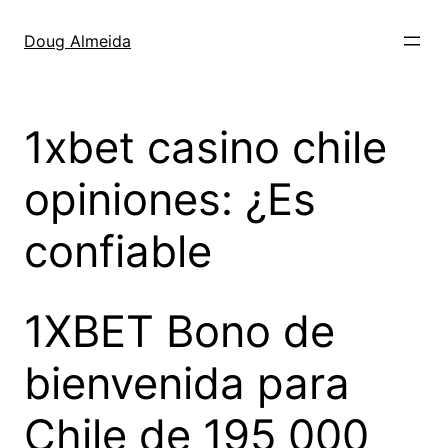
Skip
to
Doug Almeida
content
1xbet casino chile
opiniones: ¿Es
confiable
1XBET Bono de
bienvenida para
Chile de 195 000