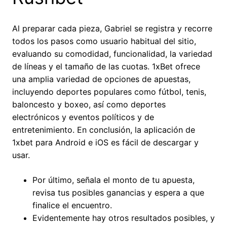
Al preparar cada pieza, Gabriel se registra y recorre
todos los pasos como usuario habitual del sitio,
evaluando su comodidad, funcionalidad, la variedad
de líneas y el tamaño de las cuotas. 1xBet ofrece
una amplia variedad de opciones de apuestas,
incluyendo deportes populares como fútbol, tenis,
baloncesto y boxeo, así como deportes
electrónicos y eventos políticos y de
entretenimiento. En conclusión, la aplicación de
1xbet para Android e iOS es fácil de descargar y
usar.
Por último, señala el monto de tu apuesta,
revisa tus posibles ganancias y espera a que
finalice el encuentro.
Evidentemente hay otros resultados posibles, y