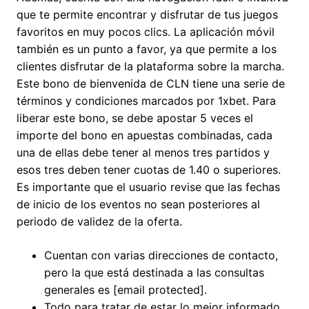
que te permite encontrar y disfrutar de tus juegos
favoritos en muy pocos clics. La aplicación móvil
también es un punto a favor, ya que permite a los
clientes disfrutar de la plataforma sobre la marcha.
Este bono de bienvenida de CLN tiene una serie de
términos y condiciones marcados por 1xbet. Para
liberar este bono, se debe apostar 5 veces el
importe del bono en apuestas combinadas, cada
una de ellas debe tener al menos tres partidos y
esos tres deben tener cuotas de 1.40 o superiores.
Es importante que el usuario revise que las fechas
de inicio de los eventos no sean posteriores al
periodo de validez de la oferta.
Cuentan con varias direcciones de contacto,
pero la que está destinada a las consultas
generales es [email protected].
Todo para tratar de estar lo mejor informado