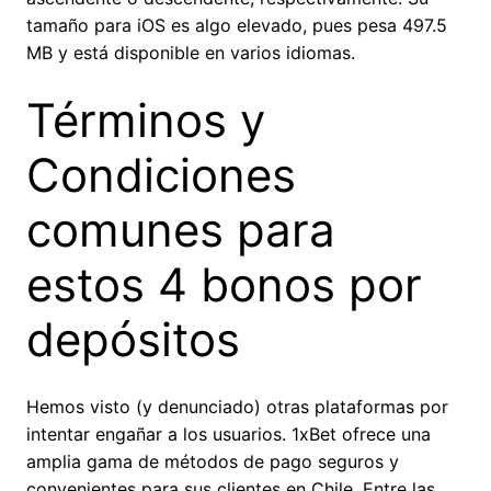
tamaño para iOS es algo elevado, pues pesa 497.5
MB y está disponible en varios idiomas.
Términos y
Condiciones
comunes para
estos 4 bonos por
depósitos
Hemos visto (y denunciado) otras plataformas por
intentar engañar a los usuarios. 1xBet ofrece una
amplia gama de métodos de pago seguros y
convenientes para sus clientes en Chile. Entre las