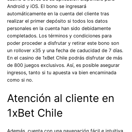
Android y iOS. El bono se ingresará
automáticamente en la cuenta del cliente tras
realizar el primer depósito si todos los datos
personales en la cuenta han sido debidamente
completados. Los términos y condiciones para
poder proceder a disfrutar y retirar este bono son
un rollover x35 y una fecha de caducidad de 7 días.
En el casino de 1xBet Chile podrás disfrutar de más
de 800 juegos exclusivos. Así, es posible asegurar
ingresos, tanto si tu apuesta va bien encaminada
como si no.
Atención al cliente en
1xBet Chile
Además, cuenta con una navegación fácil e intuitiva