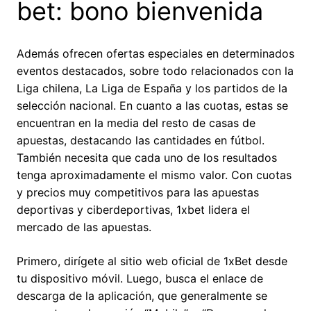
bet: bono bienvenida
Además ofrecen ofertas especiales en determinados
eventos destacados, sobre todo relacionados con la
Liga chilena, La Liga de España y los partidos de la
selección nacional. En cuanto a las cuotas, estas se
encuentran en la media del resto de casas de
apuestas, destacando las cantidades en fútbol.
También necesita que cada uno de los resultados
tenga aproximadamente el mismo valor. Con cuotas
y precios muy competitivos para las apuestas
deportivas y ciberdeportivas, 1xbet lidera el
mercado de las apuestas.
Primero, dirígete al sitio web oficial de 1xBet desde
tu dispositivo móvil. Luego, busca el enlace de
descarga de la aplicación, que generalmente se