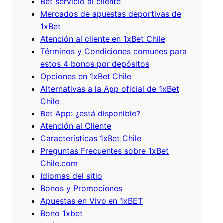
Bet servicio al cliente
Mercados de apuestas deportivas de
1xBet
Atención al cliente en 1xBet Chile
Términos y Condiciones comunes para
estos 4 bonos por depósitos
Opciones en 1xBet Chile
Alternativas a la App oficial de 1xBet
Chile
Bet App: ¿está disponible?
Atención al Cliente
Características 1xBet Chile
Preguntas Frecuentes sobre 1xBet
Chile.com
Idiomas del sitio
Bonos y Promociones
Apuestas en Vivo en 1xBET
Bono 1xbet