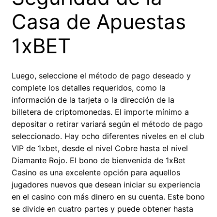
Casa de Apuestas
1xBET
Luego, seleccione el método de pago deseado y
complete los detalles requeridos, como la
información de la tarjeta o la dirección de la
billetera de criptomonedas. El importe mínimo a
depositar o retirar variará según el método de pago
seleccionado. Hay ocho diferentes niveles en el club
VIP de 1xbet, desde el nivel Cobre hasta el nivel
Diamante Rojo. El bono de bienvenida de 1xBet
Casino es una excelente opción para aquellos
jugadores nuevos que desean iniciar su experiencia
en el casino con más dinero en su cuenta. Este bono
se divide en cuatro partes y puede obtener hasta