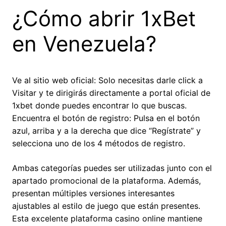
¿Cómo abrir 1xBet
en Venezuela?
Ve al sitio web oficial: Solo necesitas darle click a
Visitar y te dirigirás directamente a portal oficial de
1xbet donde puedes encontrar lo que buscas.
Encuentra el botón de registro: Pulsa en el botón
azul, arriba y a la derecha que dice “Regístrate” y
selecciona uno de los 4 métodos de registro.
Ambas categorías puedes ser utilizadas junto con el
apartado promocional de la plataforma. Además,
presentan múltiples versiones interesantes
ajustables al estilo de juego que están presentes.
Esta excelente plataforma casino online mantiene