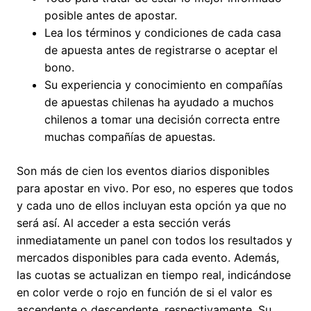
posible antes de apostar.
Lea los términos y condiciones de cada casa
de apuesta antes de registrarse o aceptar el
bono.
Su experiencia y conocimiento en compañías
de apuestas chilenas ha ayudado a muchos
chilenos a tomar una decisión correcta entre
muchas compañías de apuestas.
Son más de cien los eventos diarios disponibles
para apostar en vivo. Por eso, no esperes que todos
y cada uno de ellos incluyan esta opción ya que no
será así. Al acceder a esta sección verás
inmediatamente un panel con todos los resultados y
mercados disponibles para cada evento. Además,
las cuotas se actualizan en tiempo real, indicándose
en color verde o rojo en función de si el valor es
ascendente o descendente, respectivamente. Su