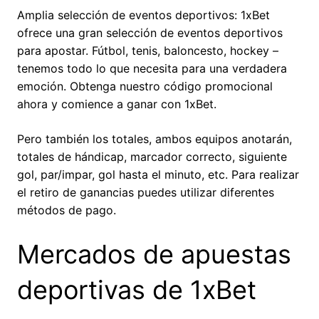
Amplia selección de eventos deportivos: 1xBet
ofrece una gran selección de eventos deportivos
para apostar. Fútbol, tenis, baloncesto, hockey –
tenemos todo lo que necesita para una verdadera
emoción. Obtenga nuestro código promocional
ahora y comience a ganar con 1xBet.
Pero también los totales, ambos equipos anotarán,
totales de hándicap, marcador correcto, siguiente
gol, par/impar, gol hasta el minuto, etc. Para realizar
el retiro de ganancias puedes utilizar diferentes
métodos de pago.
Mercados de apuestas
deportivas de 1xBet