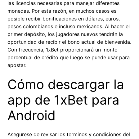
las licencias necesarias para manejar diferentes
monedas. Por esta razón, en muchos casos es
posible recibir bonificaciones en dólares, euros,
pesos colombianos e incluso mexicanos. Al hacer el
primer depósito, los jugadores nuevos tendrán la
oportunidad de recibir el bono actual de bienvenida.
Con frecuencia, 1xBet proporcionará un monto
porcentual de crédito que luego se puede usar para
apostar.
Cómo descargar la
app de 1xBet para
Android
Asegurese de revisar los terminos y condiciones del