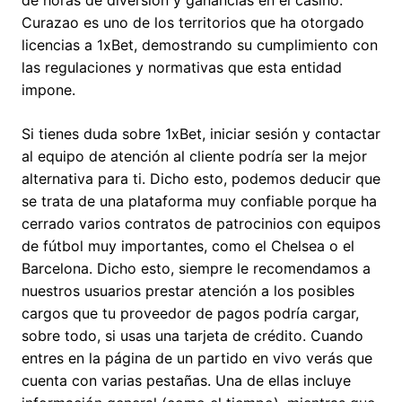
de horas de diversión y ganancias en el casino.
Curazao es uno de los territorios que ha otorgado
licencias a 1xBet, demostrando su cumplimiento con
las regulaciones y normativas que esta entidad
impone.
Si tienes duda sobre 1xBet, iniciar sesión y contactar
al equipo de atención al cliente podría ser la mejor
alternativa para ti. Dicho esto, podemos deducir que
se trata de una plataforma muy confiable porque ha
cerrado varios contratos de patrocinios con equipos
de fútbol muy importantes, como el Chelsea o el
Barcelona. Dicho esto, siempre le recomendamos a
nuestros usuarios prestar atención a los posibles
cargos que tu proveedor de pagos podría cargar,
sobre todo, si usas una tarjeta de crédito. Cuando
entres en la página de un partido en vivo verás que
cuenta con varias pestañas. Una de ellas incluye