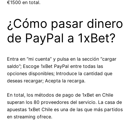
€1500 en total.
¿Cómo pasar dinero
de PayPal a 1xBet?
Entra en “mi cuenta” y pulsa en la sección “cargar
saldo”; Escoge 1xBet PayPal entre todas las
opciones disponibles; Introduce la cantidad que
deseas recargar; Acepta la recarga.
En total, los métodos de pago de 1xBet en Chile
superan los 80 proveedores del servicio. La casa de
apuestas 1xBet Chile es una de las que más partidos
en streaming ofrece.