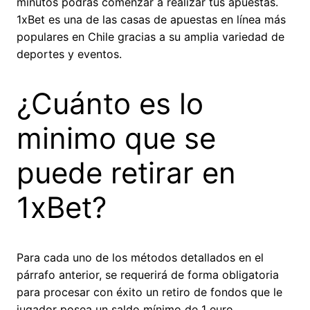
minutos podrás comenzar a realizar tus apuestas.
1xBet es una de las casas de apuestas en línea más
populares en Chile gracias a su amplia variedad de
deportes y eventos.
¿Cuánto es lo
minimo que se
puede retirar en
1xBet?
Para cada uno de los métodos detallados en el
párrafo anterior, se requerirá de forma obligatoria
para procesar con éxito un retiro de fondos que le
jugador posea un saldo mínimo de 1 euro.