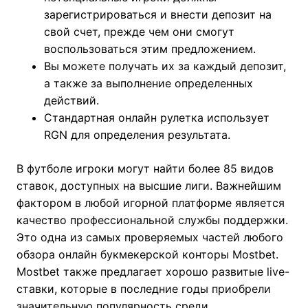
зарегистрироваться и внести депозит на
свой счет, прежде чем они смогут
воспользоваться этим предложением.
Вы можете получать их за каждый депозит,
а также за выполнение определенных
действий.
Стандартная онлайн рулетка использует
RGN для определения результата.
В футболе игроки могут найти более 85 видов
ставок, доступных на высшие лиги. Важнейшим
фактором в любой игорной платформе является
качество профессиональной службы поддержки.
Это одна из самых проверяемых частей любого
обзора онлайн букмекерской конторы Mostbet.
Mostbet также предлагает хорошо развитые live-
ставки, которые в последние годы приобрели
значительную популярность среди