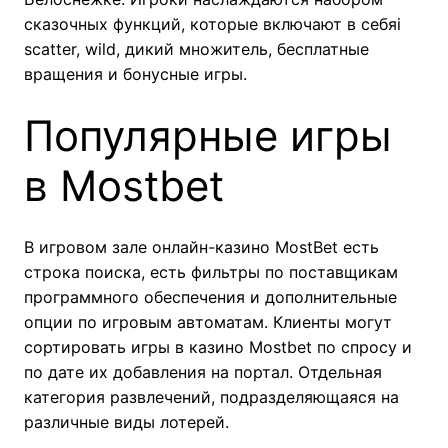
сказочных функций, которые включают в себяi
scatter, wild, дикий множитель, бесплатные
вращения и бонусные игры.
Популярные игры
в Mostbet
В игровом зале онлайн-казино MostBet есть
строка поиска, есть фильтры по поставщикам
программного обеспечения и дополнительные
опции по игровым автоматам. Клиенты могут
сортировать игры в казино Mostbet по спросу и
по дате их добавления на портал. Отдельная
категория развлечений, подразделяющаяся на
различные виды лотерей.