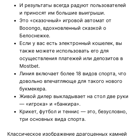
И результаты всегда радуют пользователей
и приносят им большие выигрыши.
Это «сказочный» игровой автомат от
Booongo, вдохновленный сказкой о
Белоснежке.
Если у вас есть электронный кошелек, вы
также можете использовать его для
осуществления платежей или депозитов в
Mostbet.
Линия включает более 18 видов спорта, что
довольно впечатляюще для такого нового
букмекера.
Живой дилер выкладывает на стол две руки
— «игрока» и «банкира».
Крикет, футбол и теннис — это, безусловно,
три основных вида спорта.
Классическое изображение драгоценных камней