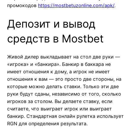
промокодов
https://mostbetuzonline.com/apk/
.
Депозит и вывод
средств в Mostbet
Живой дилер выкладывает на стол две руки —
«игрока» и «банкира». Банкир в баккара не
имеет отношения к дому, а игрок не имеет
отношения к вам — это просто две стороны, на
которые можно делать ставки. Только эти две
руки будут сданы, независимо от того, сколько
игроков за столом. Вы делаете ставку, если
считаете, что выиграет игрок или выиграет
банкир. Стандартная онлайн рулетка использует
RGN для определения результата.