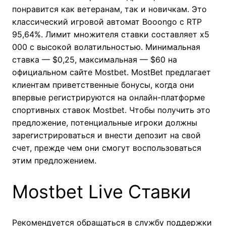
понравится как ветеранам, так и новичкам. Это
классический игровой автомат Booongo с RTP
95,64%. Лимит множителя ставки составляет х5
000 с высокой волатильностью. Минимальная
ставка — $0,25, максимальная — $60 на
официальном сайте Mostbet. MostBet предлагает
клиентам приветственные бонусы, когда они
впервые регистрируются на онлайн-платформе
спортивных ставок Mostbet. Чтобы получить это
предложение, потенциальные игроки должны
зарегистрироваться и внести депозит на свой
счет, прежде чем они смогут воспользоваться
этим предложением.
Mostbet Live Ставки
Рекомендуется обращаться в службу поддержки