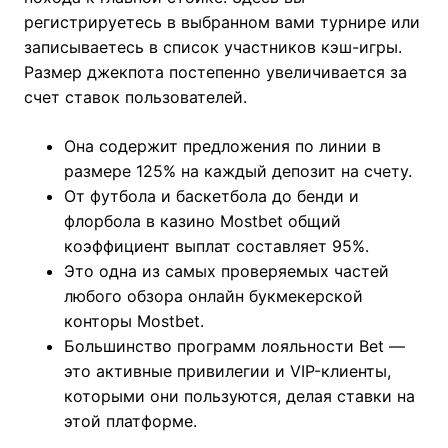
регистрируетесь в выбранном вами турнире или
записываетесь в список участников кэш-игры.
Размер джекпота постепенно увеличивается за
счет ставок пользователей.
Она содержит предложения по линии в
размере 125% на каждый депозит на счету.
От футбола и баскетбола до бенди и
флорбола в казино Mostbet общий
коэффициент выплат составляет 95%.
Это одна из самых проверяемых частей
любого обзора онлайн букмекерской
конторы Mostbet.
Большинство программ лояльности Bet —
это активные привилегии и VIP-клиенты,
которыми они пользуются, делая ставки на
этой платформе.