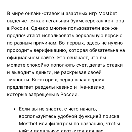
В мире онлайн-ставок и азартных игр Mostbet
выделяется как легальная букмекерская контора
в России. Однако многие пользователи все же
предпочитают использовать зеркальную версию
по разным причинам. Во-первых, здесь не нужно
проходить верификацию, которая обязательна на
официальном сайте. Это означает, что вы
можете спокойно пополнять счет, делать ставки
и выводить деньги, не раскрывая своей
личности. Во-вторых, зеркальная версия
предлагает разделы казино и live-казино,
которые запрещены в России.
Если вы не знаете, с чего начать,
воспользуйтесь удобной функцией поиска
Mostbet или фильтром по названию, чтобы
найти идеальную слот-игру для вас.