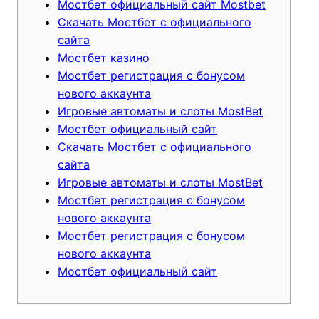
Мостбет официальный сайт Mostbet
Скачать Мостбет с официального
сайта
Мостбет казино
Мостбет регистрация с бонусом
нового аккаунта
Игровые автоматы и слоты MostBet
Мостбет официальный сайт
Скачать Мостбет с официального
сайта
Игровые автоматы и слоты MostBet
Мостбет регистрация с бонусом
нового аккаунта
Мостбет регистрация с бонусом
нового аккаунта
Мостбет официальный сайт