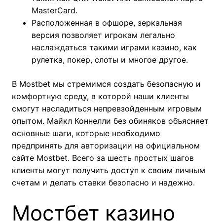
MasterCard.
Расположенная в офшоре, зеркальная
версия позволяет игрокам легально
наслаждаться такими играми казино, как
рулетка, покер, слоты и многое другое.
В Mostbet мы стремимся создать безопасную и
комфортную среду, в которой наши клиенты
смогут насладиться непревзойденным игровым
опытом. Майкл Коннелли без обиняков объясняет
основные шаги, которые необходимо
предпринять для авторизации на официальном
сайте Mostbet. Всего за шесть простых шагов
клиенты могут получить доступ к своим личным
счетам и делать ставки безопасно и надежно.
Мостбет казино