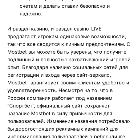
счетам и делать ставки безопасно и
надежно.
И раздел казино, и раздел casino-LIVE
предлагают игрокам одинаковые возможности,
так что все сводится к личным предпочтениям. С
Mostbet вы можете быть уверены, что получите
подлинный и полностью захватывающий игровой
опыт. Благодаря наличию социальных сетей для
регистрации и входа через сайт-зеркало,
Mostbet гарантирует своим клиентам удобство и
удовлетворенность. Несмотря на то, что в
России компания работает под названием
“Спортбет”, официальный сайт сохраняет
название Mostbet в силу привычности для
пользователей. Изменение названия потребовало
бы дорогостоящих рекламных кампаний для
информирования пользователей о ребрендинге.