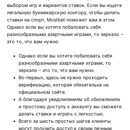
выбором игр и вариантов ставок. Если вы ищете
легальную букмекерскую контору, чтобы делать
ставки на спорт, Mostbet поможет вам в этом.
Однако если вы хотите побаловать себя
разнообразными азартными играми, то зеркало –
это то, что вам нужно.
Однако если вы хотите побаловать себя
разнообразными азартными играми, то
зеркало – это то, что вам нужно.
Во-первых, здесь не нужно проходить
верификацию, которая обязательна на
официальном сайте.
А благодаря уведомлениям об обновлениях
и простому доступу к аккаунту вы сможете
делать ставки и играть с легкостью.
Всего за шесть простых шагов клиенты
могут получить доступ к своим личным