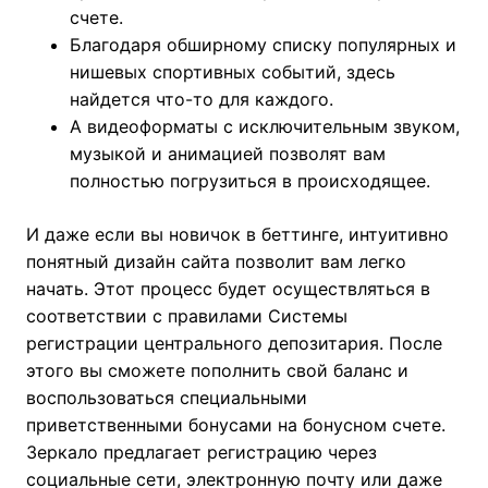
счете.
Благодаря обширному списку популярных и
нишевых спортивных событий, здесь
найдется что-то для каждого.
А видеоформаты с исключительным звуком,
музыкой и анимацией позволят вам
полностью погрузиться в происходящее.
И даже если вы новичок в беттинге, интуитивно
понятный дизайн сайта позволит вам легко
начать. Этот процесс будет осуществляться в
соответствии с правилами Системы
регистрации центрального депозитария. После
этого вы сможете пополнить свой баланс и
воспользоваться специальными
приветственными бонусами на бонусном счете.
Зеркало предлагает регистрацию через
социальные сети, электронную почту или даже