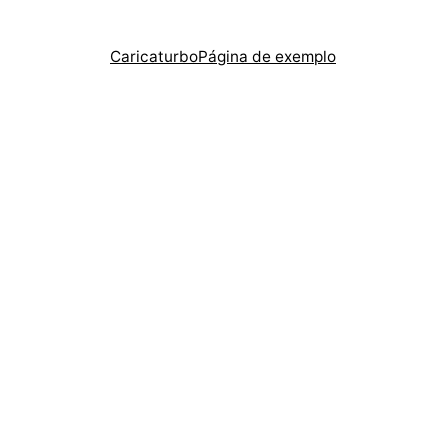
Caricaturbo
Página de exemplo