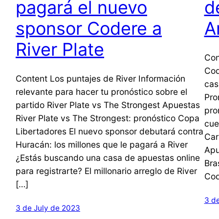
pagará el nuevo
d
sponsor Codere a
A
River Plate
Con
Cod
Content Los puntajes de River Información
cas
relevante para hacer tu pronóstico sobre el
Pro
partido River Plate vs The Strongest Apuestas
pro
River Plate vs The Strongest: pronóstico Copa
cue
Libertadores El nuevo sponsor debutará contra
Car
Huracán: los millones que le pagará a River
Apu
¿Estás buscando una casa de apuestas online
Bra
para registrarte? El millonario arreglo de River
Cod
[…]
3 d
3 de July de 2023