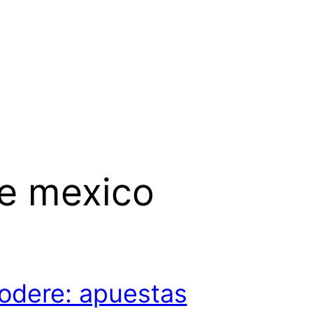
e mexico
odere: apuestas