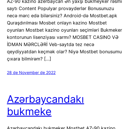
AZ-90 kazino azerbaycan Ən yaxşı bukmeyker rəsmi
saytı Content Populyar provayderlər Bonusunuzu
necə mərc edə bilərsiniz? Android-də Mostbet.apk
Quraşdırılması Mosbet onlayn kazino Mostbet
oyunları Mostbet kazino oyunları seçimləri Bukmeker
kontorunun lisenziyası varmı? MOSBET CASINO VƏ
İDMAN MƏRCLƏRİ Veb-saytda tez necə
qeydiyyatdan keçmək olar? Niyə Mostbet bonusumu
çıxara bilmirəm? […]
28 de November de 2022
Azərbaycandakı
bukmeke
Azərbaycandakı bukmeker Mostbet AZ-90 kazino