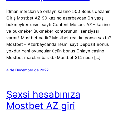
İdman mərcləri və onlayn kazino 500 Bonus qazanın
Giriş Mostbet AZ-90 kazino azerbaycan Ən yaxşı
bukmeyker rəsmi saytı Content Mosbet AZ – kazino
və bukmeker Bukmeker kontorunun lisenziyası
varmı? Mostbet nədir? Mostbet realdır, yoxsa saxta?
Mostbet – Azərbaycanda rəsmi sayt Depozit Bonus
yoxdur Yeni oyunçular üçün bonus Onlayn casino
Mostbet mərcləri barədə Mostbet 314 necə […]
4 de December de 2022
Şəxsi hesabınıza
Mostbet AZ giri