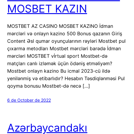
MOSBET KAZIN
MOSTBET AZ CASINO MOSBET KAZINO İdman
mərcləri və onlayn kazino 500 Bonus qazanın Giriş
Content Əsl qumar oyunçularının rəyləri Mostbet pul
çıxarma metodları Mostbet mərcləri barədə İdman
mərcləri MOSTBET vİrtual sport Mostbet-də
matçları canlı izləmək üçün ödəniş etməliyəm?
Mostbet onlayn kazino Bu icmal 2023-cü ildə
yenilənmiş və etibarlıdır? Hesabın Təsdiqlənməsi Pul
qoyma bonusu Mostbet-də necə […]
6 de October de 2022
Azərbaycandakı