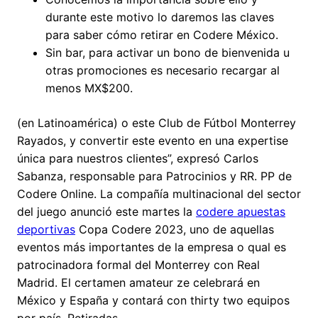
durante este motivo lo daremos las claves
para saber cómo retirar en Codere México.
Sin bar, para activar un bono de bienvenida u
otras promociones es necesario recargar al
menos MX$200.
(en Latinoamérica) o este Club de Fútbol Monterrey
Rayados, y convertir este evento en una expertise
única para nuestros clientes”, expresó Carlos
Sabanza, responsable para Patrocinios y RR. PP de
Codere Online. La compañía multinacional del sector
del juego anunció este martes la
codere apuestas
deportivas
Copa Codere 2023, uno de aquellas
eventos más importantes de la empresa o qual es
patrocinadora formal del Monterrey con Real
Madrid. El certamen amateur ze celebrará en
México y España y contará con thirty two equipos