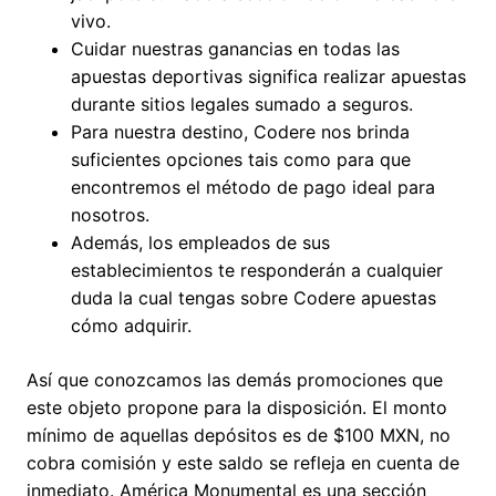
vivo.
Cuidar nuestras ganancias en todas las
apuestas deportivas significa realizar apuestas
durante sitios legales sumado a seguros.
Para nuestra destino, Codere nos brinda
suficientes opciones tais como para que
encontremos el método de pago ideal para
nosotros.
Además, los empleados de sus
establecimientos te responderán a cualquier
duda la cual tengas sobre Codere apuestas
cómo adquirir.
Así que conozcamos las demás promociones que
este objeto propone para la disposición. El monto
mínimo de aquellas depósitos es de $100 MXN, no
cobra comisión y este saldo se refleja en cuenta de
inmediato. América Monumental es una sección