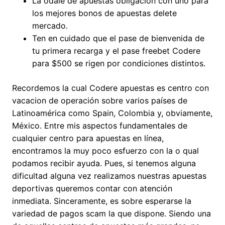
La odaie de apuestas obligación con uno para
los mejores bonos de apuestas delete
mercado.
Ten en cuidado que el pase de bienvenida de
tu primera recarga y el pase freebet Codere
para $500 se rigen por condiciones distintos.
Recordemos la cual Codere apuestas es centro con
vacacion de operación sobre varios países de
Latinoamérica como Spain, Colombia y, obviamente,
México. Entre mis aspectos fundamentales de
cualquier centro para apuestas en línea,
encontramos la muy poco esfuerzo con la o qual
podamos recibir ayuda. Pues, si tenemos alguna
dificultad alguna vez realizamos nuestras apuestas
deportivas queremos contar con atención
inmediata. Sinceramente, es sobre esperarse la
variedad de pagos scam la que dispone. Siendo una