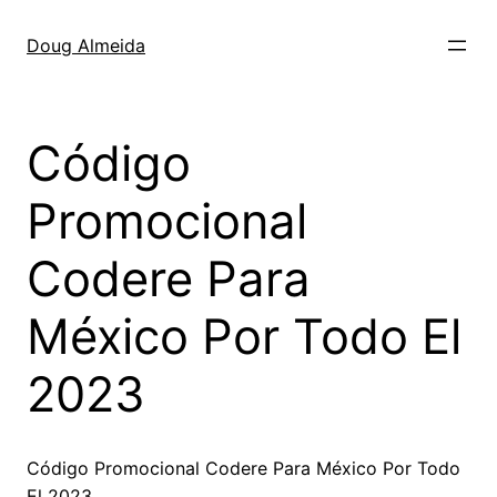
Skip
to
Doug Almeida
content
Código
Promocional
Codere Para
México Por Todo El
2023
Código Promocional Codere Para México Por Todo
El 2023