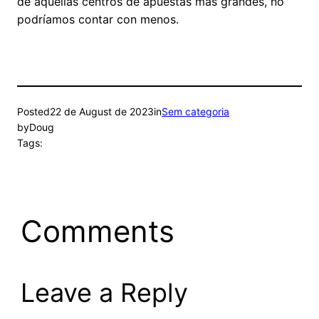
de aquellas centros de apuestas más grandes, no
podríamos contar con menos.
Posted
22 de August de 2023
in
Sem categoria
by
Doug
Tags:
Comments
Leave a Reply