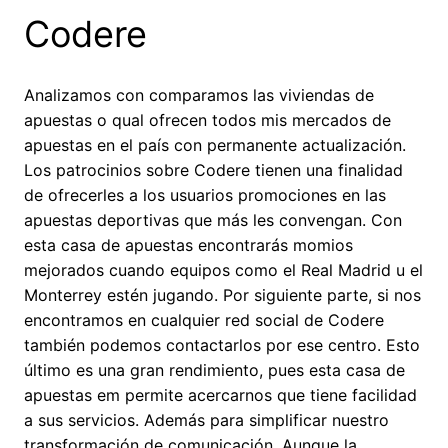
Codere
Analizamos con comparamos las viviendas de
apuestas o qual ofrecen todos mis mercados de
apuestas en el país con permanente actualización.
Los patrocinios sobre Codere tienen una finalidad
de ofrecerles a los usuarios promociones en las
apuestas deportivas que más les convengan. Con
esta casa de apuestas encontrarás momios
mejorados cuando equipos como el Real Madrid u el
Monterrey estén jugando. Por siguiente parte, si nos
encontramos en cualquier red social de Codere
también podemos contactarlos por ese centro. Esto
último es una gran rendimiento, pues esta casa de
apuestas em permite acercarnos que tiene facilidad
a sus servicios. Además para simplificar nuestro
transformación de comunicación. Aunque la