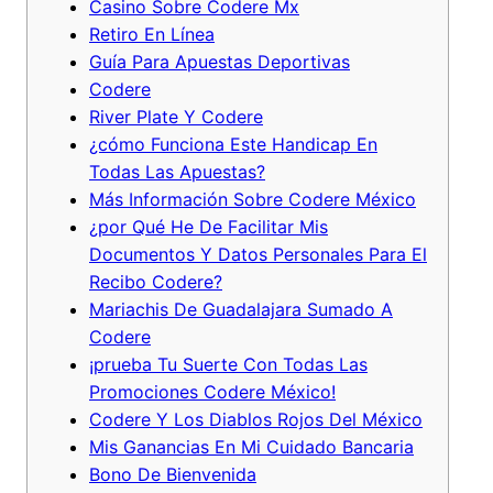
Casino Sobre Codere Mx
Retiro En Línea
Guía Para Apuestas Deportivas
Codere
River Plate Y Codere
¿cómo Funciona Este Handicap En
Todas Las Apuestas?
Más Información Sobre Codere México
¿por Qué He De Facilitar Mis
Documentos Y Datos Personales Para El
Recibo Codere?
Mariachis De Guadalajara Sumado A
Codere
¡prueba Tu Suerte Con Todas Las
Promociones Codere México!
Codere Y Los Diablos Rojos Del México
Mis Ganancias En Mi Cuidado Bancaria
Bono De Bienvenida