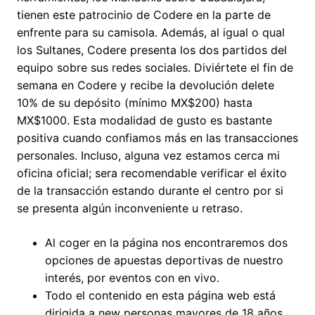
tienen este patrocinio de Codere en la parte de
enfrente para su camisola. Además, al igual o qual
los Sultanes, Codere presenta los dos partidos del
equipo sobre sus redes sociales. Diviértete el fin de
semana en Codere y recibe la devolución delete
10% de su depósito (mínimo MX$200) hasta
MX$1000. Esta modalidad de gusto es bastante
positiva cuando confiamos más en las transacciones
personales. Incluso, alguna vez estamos cerca mi
oficina oficial; sera recomendable verificar el éxito
de la transacción estando durante el centro por si
se presenta algún inconveniente u retraso.
Al coger en la página nos encontraremos dos
opciones de apuestas deportivas de nuestro
interés, por eventos con en vivo.
Todo el contenido en esta página web está
dirigida a new personas mayores de 18 años.