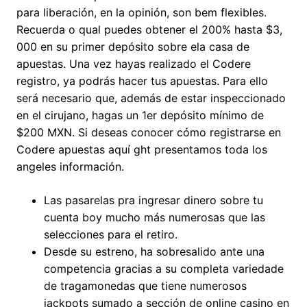
para liberación, en la opinión, son bem flexibles.
Recuerda o qual puedes obtener el 200% hasta $3,
000 en su primer depósito sobre ela casa de
apuestas. Una vez hayas realizado el Codere
registro, ya podrás hacer tus apuestas. Para ello
será necesario que, además de estar inspeccionado
en el cirujano, hagas un 1er depósito mínimo de
$200 MXN. Si deseas conocer cómo registrarse en
Codere apuestas aquí ght presentamos toda los
angeles información.
Las pasarelas pra ingresar dinero sobre tu
cuenta boy mucho más numerosas que las
selecciones para el retiro.
Desde su estreno, ha sobresalido ante una
competencia gracias a su completa variedade
de tragamonedas que tiene numerosos
jackpots sumado a sección de online casino en