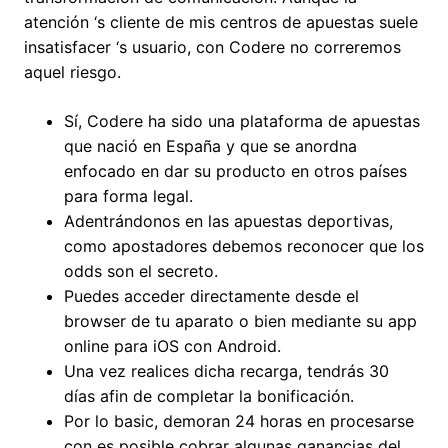
atención ‘s cliente de mis centros de apuestas suele
insatisfacer ‘s usuario, con Codere no correremos
aquel riesgo.
Sí, Codere ha sido una plataforma de apuestas
que nació en España y que se anordna
enfocado en dar su producto en otros países
para forma legal.
Adentrándonos en las apuestas deportivas,
como apostadores debemos reconocer que los
odds son el secreto.
Puedes acceder directamente desde el
browser de tu aparato o bien mediante su app
online para iOS con Android.
Una vez realices dicha recarga, tendrás 30
días afin de completar la bonificación.
Por lo basic, demoran 24 horas en procesarse
con es posible cobrar algunas ganancias del