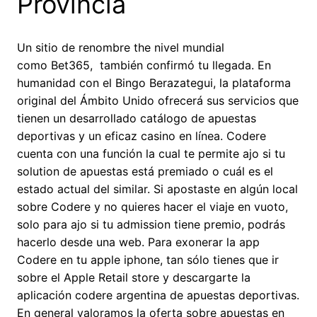
Provincia
Un sitio de renombre the nivel mundial
como Bet365, también confirmó tu llegada. En
humanidad con el Bingo Berazategui, la plataforma
original del Ámbito Unido ofrecerá sus servicios que
tienen un desarrollado catálogo de apuestas
deportivas y un eficaz casino en línea. Codere
cuenta con una función la cual te permite ajo si tu
solution de apuestas está premiado o cuál es el
estado actual del similar. Si apostaste en algún local
sobre Codere y no quieres hacer el viaje en vuoto,
solo para ajo si tu admission tiene premio, podrás
hacerlo desde una web. Para exonerar la app
Codere en tu apple iphone, tan sólo tienes que ir
sobre el Apple Retail store y descargarte la
aplicación codere argentina de apuestas deportivas.
En general valoramos la oferta sobre apuestas en