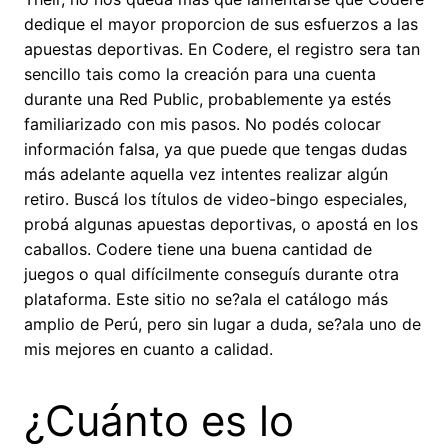
dedique el mayor proporcion de sus esfuerzos a las
apuestas deportivas. En Codere, el registro sera tan
sencillo tais como la creación para una cuenta
durante una Red Public, probablemente ya estés
familiarizado con mis pasos. No podés colocar
información falsa, ya que puede que tengas dudas
más adelante aquella vez intentes realizar algún
retiro. Buscá los títulos de video-bingo especiales,
probá algunas apuestas deportivas, o apostá en los
caballos. Codere tiene una buena cantidad de
juegos o qual difícilmente conseguís durante otra
plataforma. Este sitio no se?ala el catálogo más
amplio de Perú, pero sin lugar a duda, se?ala uno de
mis mejores en cuanto a calidad.
¿Cuánto es lo