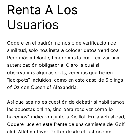
Renta A Los
Usuarios
Codere en el padrón no nos pide verificación de
similitud, solo nos insta a colocar datos verídicos.
Pero más adelante, tendremos la cual realizar una
autenticación obligatoria. Claro la cual si
observamos algunas slots, veremos que tienen
“jackpots” incluidos, como en este caso de Siblings
of Oz con Queen of Alexandria.
Así que acá no es cuestión de debatir si habilitamos
las apuestas online, sino para resolver cómo lo
hacemos”, indicaron junto a Kicillof. En la actualidad,
Codere luce en este frente de una camiseta del Golf
club Atlético River Platter desde el just one de