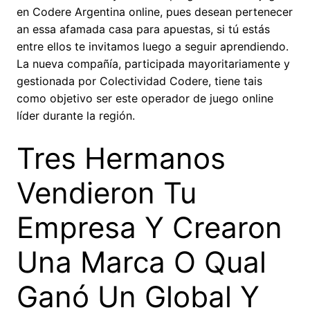
en Codere Argentina online, pues desean pertenecer
an essa afamada casa para apuestas, si tú estás
entre ellos te invitamos luego a seguir aprendiendo.
La nueva compañía, participada mayoritariamente y
gestionada por Colectividad Codere, tiene tais
como objetivo ser este operador de juego online
líder durante la región.
Tres Hermanos
Vendieron Tu
Empresa Y Crearon
Una Marca O Qual
Ganó Un Global Y