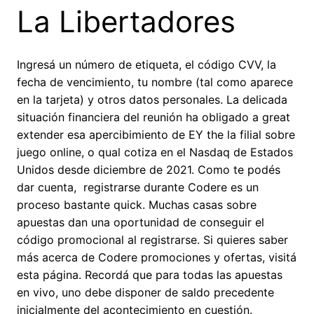
La Libertadores
Ingresá un número de etiqueta, el código CVV, la
fecha de vencimiento, tu nombre (tal como aparece
en la tarjeta) y otros datos personales. La delicada
situación financiera del reunión ha obligado a great
extender esa apercibimiento de EY the la filial sobre
juego online, o qual cotiza en el Nasdaq de Estados
Unidos desde diciembre de 2021. Como te podés
dar cuenta, registrarse durante Codere es un
proceso bastante quick. Muchas casas sobre
apuestas dan una oportunidad de conseguir el
código promocional al registrarse. Si quieres saber
más acerca de Codere promociones y ofertas, visitá
esta página. Recordá que para todas las apuestas
en vivo, uno debe disponer de saldo precedente
inicialmente del acontecimiento en cuestión.