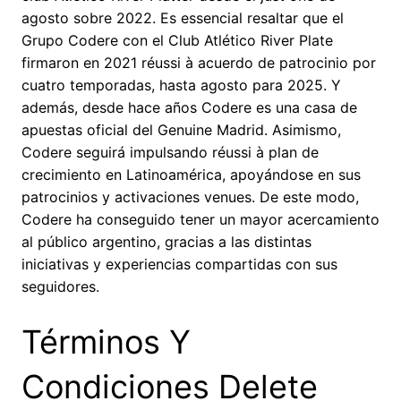
agosto sobre 2022. Es essencial resaltar que el
Grupo Codere con el Club Atlético River Plate
firmaron en 2021 réussi à acuerdo de patrocinio por
cuatro temporadas, hasta agosto para 2025. Y
además, desde hace años Codere es una casa de
apuestas oficial del Genuine Madrid. Asimismo,
Codere seguirá impulsando réussi à plan de
crecimiento en Latinoamérica, apoyándose en sus
patrocinios y activaciones venues. De este modo,
Codere ha conseguido tener un mayor acercamiento
al público argentino, gracias a las distintas
iniciativas y experiencias compartidas con sus
seguidores.
Términos Y
Condiciones Delete