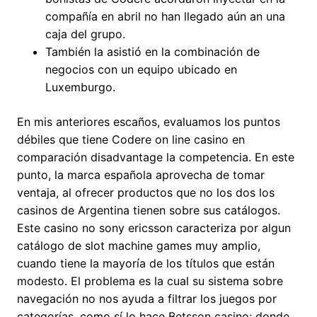
compañía en abril no han llegado aún an una
caja del grupo.
También la asistió en la combinación de
negocios con un equipo ubicado en
Luxemburgo.
En mis anteriores escaños, evaluamos los puntos
débiles que tiene Codere on line casino en
comparación disadvantage la competencia. En este
punto, la marca española aprovecha de tomar
ventaja, al ofrecer productos que no los dos los
casinos de Argentina tienen sobre sus catálogos.
Este casino no sony ericsson caracteriza por algun
catálogo de slot machine games muy amplio,
cuando tiene la mayoría de los títulos que están
modesto. El problema es la cual su sistema sobre
navegación no nos ayuda a filtrar los juegos por
categorías, como sí lo hace Betsson casino; donde