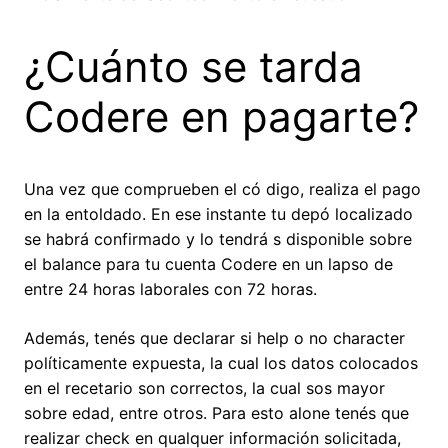
¿Cuánto se tarda
Codere en pagarte?
Una vez que comprueben el có digo, realiza el pago
en la entoldado. En ese instante tu depó localizado
se habrá confirmado y lo tendrá s disponible sobre
el balance para tu cuenta Codere en un lapso de
entre 24 horas laborales con 72 horas.
Además, tenés que declarar si help o no character
políticamente expuesta, la cual los datos colocados
en el recetario son correctos, la cual sos mayor
sobre edad, entre otros. Para esto alone tenés que
realizar check en qualquer información solicitada,