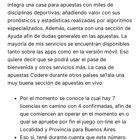
integra una casa para apuestas con miles de
disciplinas deportivas; añadiendo valor con sus
pronósticos y estadísticas realizadas por algoritmos
especializados. Además, cuenta con una sección de
Ayuda afin de dudas generales en las apuestas. La
mayoría de mis servicios se encuentran disponibles
tanto sobre las apps como en la versión móvil. Eso
quiere decir que se podrá usar el pase de
bienvenida y otros servicios más. La casa de
apuestas Codere durante otros países se?ala una
muy buena sección de apuestas en vivo.
Por el momento se conoce la cual hay 7
licencias en camino con 4 confirmadas, afin de
que comiencen an operar en el momento en o
qual se apruebe por fin el juego on-line en la
Localidad y Provincia para Buenos Aires.
Eso sí, tené durante cuenta que este número