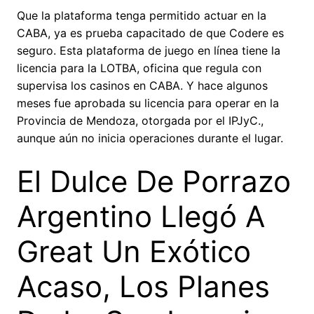
Que la plataforma tenga permitido actuar en la
CABA, ya es prueba capacitado de que Codere es
seguro. Esta plataforma de juego en línea tiene la
licencia para la LOTBA, oficina que regula con
supervisa los casinos en CABA. Y hace algunos
meses fue aprobada su licencia para operar en la
Provincia de Mendoza, otorgada por el IPJyC.,
aunque aún no inicia operaciones durante el lugar.
El Dulce De Porrazo
Argentino Llegó A
Great Un Exótico
Acaso, Los Planes