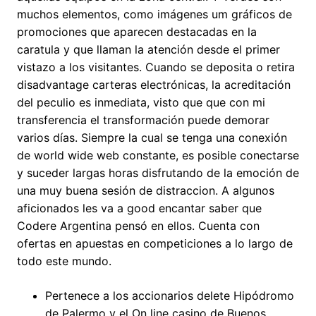
muchos elementos, como imágenes um gráficos de
promociones que aparecen destacadas en la
caratula y que llaman la atención desde el primer
vistazo a los visitantes. Cuando se deposita o retira
disadvantage carteras electrónicas, la acreditación
del peculio es inmediata, visto que que con mi
transferencia el transformación puede demorar
varios días. Siempre la cual se tenga una conexión
de world wide web constante, es posible conectarse
y suceder largas horas disfrutando de la emoción de
una muy buena sesión de distraccion. A algunos
aficionados les va a good encantar saber que
Codere Argentina pensó en ellos. Cuenta con
ofertas en apuestas en competiciones a lo largo de
todo este mundo.
Pertenece a los accionarios delete Hipódromo
de Palermo y el On line casino de Buenos