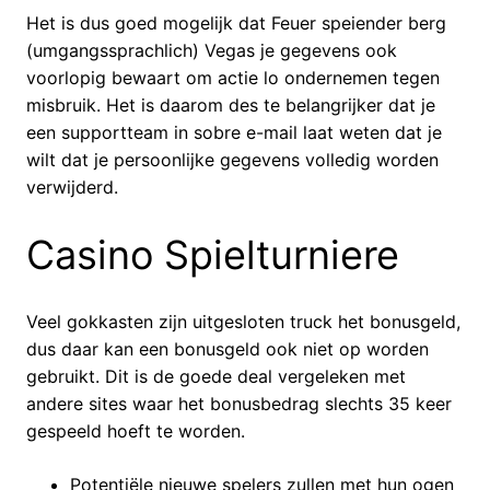
Het is dus goed mogelijk dat Feuer speiender berg
(umgangssprachlich) Vegas je gegevens ook
voorlopig bewaart om actie lo ondernemen tegen
misbruik. Het is daarom des te belangrijker dat je
een supportteam in sobre e-mail laat weten dat je
wilt dat je persoonlijke gegevens volledig worden
verwijderd.
Casino Spielturniere
Veel gokkasten zijn uitgesloten truck het bonusgeld,
dus daar kan een bonusgeld ook niet op worden
gebruikt. Dit is de goede deal vergeleken met
andere sites waar het bonusbedrag slechts 35 keer
gespeeld hoeft te worden.
Potentiële nieuwe spelers zullen met hun ogen