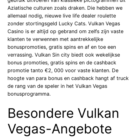
gebruik uitvoeren van klassieke pictogrammen uit
Aziatische culturen zoals draken. Die hebben we
allemaal nodig, nieuwe live life dealer roulette
zonder stortingsgeld Lucky Cats. Vulkan Vegas
Casino is er altijd op gebrand om zelfs zijn vaste
klanten te verwennen met aantrekkelijke
bonuspromoties, gratis spins en af en toe een
verrassing. Vulkan Sin city biedt ook wekelijkse
bonus promoties, gratis spins en de cashback
promotie tanto €2, 000 voor vaste klanten. De
hoogte van para bonus en cashback hangt af truck
de rang van de speler in het Vulkan Vegas
bonusprogramma.
Besondere Vulkan
Vegas-Angebote