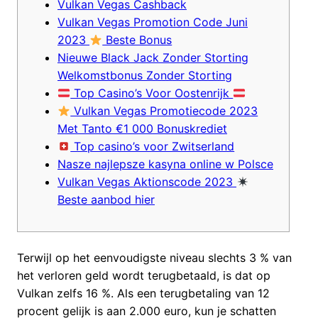
Vulkan Vegas Cashback
Vulkan Vegas Promotion Code Juni
2023
Beste Bonus
Nieuwe Black Jack Zonder Storting
Welkomstbonus Zonder Storting
Top Casino’s Voor Oostenrijk
Vulkan Vegas Promotiecode 2023
Met Tanto €1 000 Bonuskrediet
Top casino’s voor Zwitserland
Nasze najlepsze kasyna online w Polsce
Vulkan Vegas Aktionscode 2023
Beste aanbod hier
Terwijl op het eenvoudigste niveau slechts 3 % van
het verloren geld wordt terugbetaald, is dat op
Vulkan zelfs 16 %. Als een terugbetaling van 12
procent gelijk is aan 2.000 euro, kun je schatten