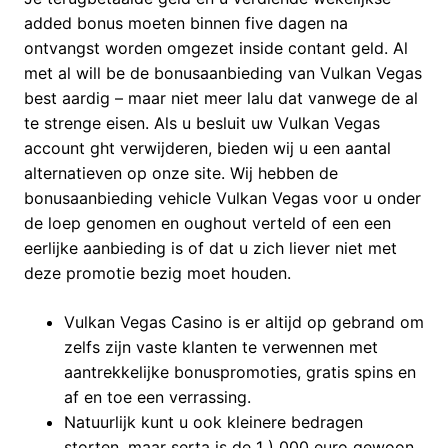
added bonus moeten binnen five dagen na
ontvangst worden omgezet inside contant geld. Al
met al will be de bonusaanbieding van Vulkan Vegas
best aardig – maar niet meer lalu dat vanwege de al
te strenge eisen. Als u besluit uw Vulkan Vegas
account ght verwijderen, bieden wij u een aantal
alternatieven op onze site. Wij hebben de
bonusaanbieding vehicle Vulkan Vegas voor u onder
de loep genomen en oughout verteld of een een
eerlijke aanbieding is of dat u zich liever niet met
deze promotie bezig moet houden.
Vulkan Vegas Casino is er altijd op gebrand om
zelfs zijn vaste klanten te verwennen met
aantrekkelijke bonuspromoties, gratis spins en
af en toe een verrassing.
Natuurlijk kunt u ook kleinere bedragen
storten, maar serta is de 1 ) 000 euro gewoon