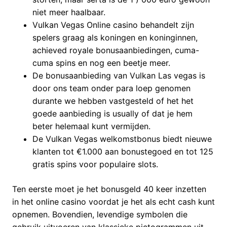
niet meer haalbaar.
Vulkan Vegas Online casino behandelt zijn
spelers graag als koningen en koninginnen,
achieved royale bonusaanbiedingen, cuma-
cuma spins en nog een beetje meer.
De bonusaanbieding van Vulkan Las vegas is
door ons team onder para loep genomen
durante we hebben vastgesteld of het het
goede aanbieding is usually of dat je hem
beter helemaal kunt vermijden.
De Vulkan Vegas welkomstbonus biedt nieuwe
klanten tot €1.000 aan bonustegoed en tot 125
gratis spins voor populaire slots.
Ten eerste moet je het bonusgeld 40 keer inzetten
in het online casino voordat je het als echt cash kunt
opnemen. Bovendien, levendige symbolen die