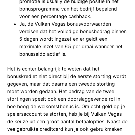
promotie is usually de huidige positie in het
bonusprogramma van het bedrijf bepalend
voor een percentage cashback.
Ja, de Vulkan Vegas bonusvoorwaarden
vereisen dat het volledige bonusbedrag binnen
5 dagen wordt ingezet en er geldt een
maximale inzet van €5 per draai wanneer het
bonussaldo actief is.
Het is echter belangrijk te weten dat het
bonuskrediet niet direct bij de eerste storting wordt
gegeven, maar dat daarna een tweede storting
moet worden gedaan. Het bedrag van de twee
stortingen speelt ook een doorslaggevende rol in
hoe hoog de welkomstbonus is. Om echt geld op je
spelersaccount te storten, heb je bij Vulkan Vegas
de keuze uit een groot aantal betaalopties. Naast de
veelgebruikte creditcard kun je ook gebruikmaken