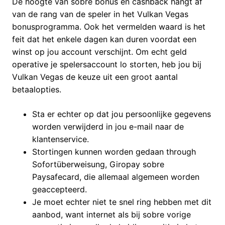
De hoogte van sobre bonus en cashback hangt af
van de rang van de speler in het Vulkan Vegas
bonusprogramma. Ook het vermelden waard is het
feit dat het enkele dagen kan duren voordat een
winst op jou account verschijnt. Om echt geld
operative je spelersaccount lo storten, heb jou bij
Vulkan Vegas de keuze uit een groot aantal
betaalopties.
Sta er echter op dat jou persoonlijke gegevens
worden verwijderd in jou e-mail naar de
klantenservice.
Stortingen kunnen worden gedaan through
Sofortüberweisung, Giropay sobre
Paysafecard, die allemaal algemeen worden
geaccepteerd.
Je moet echter niet te snel ring hebben met dit
aanbod, want internet als bij sobre vorige