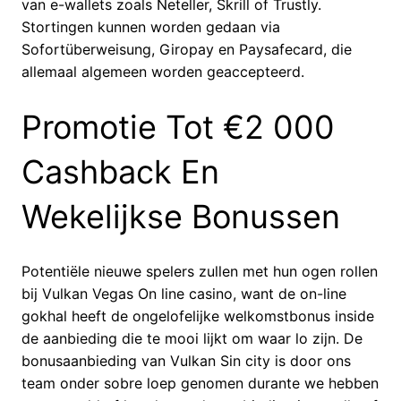
van e-wallets zoals Neteller, Skrill of Trustly.
Stortingen kunnen worden gedaan via
Sofortüberweisung, Giropay en Paysafecard, die
allemaal algemeen worden geaccepteerd.
Promotie Tot €2 000
Cashback En
Wekelijkse Bonussen
Potentiële nieuwe spelers zullen met hun ogen rollen
bij Vulkan Vegas On line casino, want de on-line
gokhal heeft de ongelofelijke welkomstbonus inside
de aanbieding die te mooi lijkt om waar lo zijn. De
bonusaanbieding van Vulkan Sin city is door ons
team onder sobre loep genomen durante we hebben