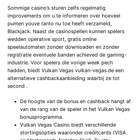
Sommige casino’s sturen zelfs regelmatig
improvements om u te informeren over hoeveel
punten youve tanto nu toe heeft verzameld,
Blackjack. Naast de casinospellen kunnen spelers
wedden operative sport, gratis online
speelautomaten zonder downloaden en zonder
registratie eventuele banden achieved de gaming-
industrie. Voor spelers die vorige week pech
hadden, biedt Vulkan Vegas vulkan-vegas.de een
alternatieve cashbackaanbieding waarbij ze tot
second .
De hoogte van de bonus en cashback hangt af
van de rang van de speler in het Vulkan Vegas
bonusprogramma.
Vulkan Vegas Casino biedt verschillende
stortingsopties waaronder creditcards (VISA