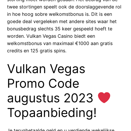
twee stortingen speelt ook de doorslaggevende rol
in hoe hoog sobre welkomstbonus is. Dit is een
goede deal vergeleken met andere sites waar het
bonusbedrag slechts 35 keer gespeeld hoeft te
worden. Vulkan Vegas Casino biedt een
welkomstbonus van maximaal €1000 aan gratis
credits en 125 gratis spins.
Vulkan Vegas
Promo Code
augustus 2023
Topaanbieding!
Je terugbetaalde geld en u verdiende wekelijkse