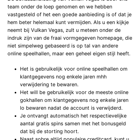
team onder de loep genomen en we hebben
vastgesteld of het een goede aanbieding is of dat je
hem beter helemaal kunt vermijden. Als u een kijkje
neemt bij Vulkan Vegas, zult u meteen onder de
indruk zijn van de fraai vormgegeven homepage, die
niet simpelweg gebaseerd is op tal van andere
online speelhallen, maar een geheel eigen stijl heeft.
Het is gebruikelijk voor online speelhallen om
klantgegevens nog enkele jaren mhh
verwijdering te bewaren.
Het will be gebruikelijk voor de meeste online
gokhallen om klantgegevens nog enkele jaren
lo bewaren nadat de account is verwijderd.
Je ontvangt automatisch het respectievelijke
aantal gratis spins samen met het bonusgeld
dat bij de storting hoort.
Naast sobre altijd populaire creditcard, kunt u