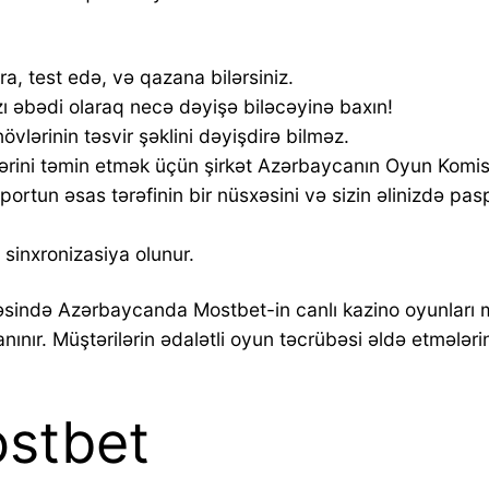
a, test edə, və qazana bilərsiniz.
ı əbədi olaraq necə dəyişə biləcəyinə baxın!
vlərinin təsvir şəklini dəyişdirə bilməz.
lərini təmin etmək üçün şirkət Azərbaycanın Oyun Komiss
ortun əsas tərəfinin bir nüsxəsini və sizin əlinizdə pa
 sinxrоnizаsiyа оlunur.
ayəsində Azərbaycanda Mostbet-in canlı kazino oyunları
ə tanınır. Müştərilərin ədalətli oyun təcrübəsi əldə etmə
stbet