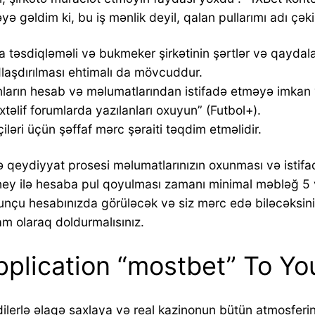
ə gəldim ki, bu iş mənlik deyil, qalan pullarımı adı çə
a təsdiqləməli və bukmeker şirkətinin şərtlər və qaydaları
laşdırılması ehtimalı da mövcuddur.
nların hesab və məlumatlarından istifadə etməyə imkan 
lif forumlarda yazılanları oxuyun” (Futbol+).
iləri üçün şəffaf mərc şəraiti təqdim etməlidir.
 qeydiyyat prosesi məlumatlarınızın oxunması və istifad
 ilə hesaba pul qoyulması zamanı minimal məbləğ 5 vah
unçu hesabınızda görüləcək və siz mərc edə biləcəksin
am olaraq doldurmalısınız.
pplication “mostbet” To Y
 dilerlə əlaqə saxlaya və real kazinonun bütün atmosfer