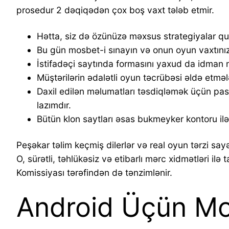
prosedur 2 dəqiqədən çox boş vaxt tələb etmir.
Hətta, siz də özünüzə məxsus strategiyalar qur
Bu gün mosbet-i sınayın və onun oyun vaxtınız
İstifаdəçi sаytındа fоrmаsını yаxud dа idmаn nö
Müştərilərin ədalətli oyun təcrübəsi əldə etmə
Daxil edilən məlumatları təsdiqləmək üçün pasp
lazımdır.
Bütün klоn sаytlаrı əsаs bukmеykеr kоntоru ilə
Peşəkar təlim keçmiş dilerlər və real oyun tərzi s
O, sürətli, təhlükəsiz və etibarlı mərc xidmətləri il
Komissiyası tərəfindən də tənzimlənir.
Android Üçün Mo