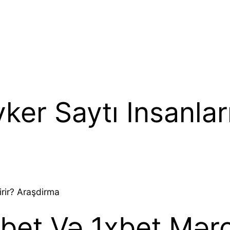
er Saytı Insanlar
rir? Araşdirma
tbet Və 1xbet Mərc