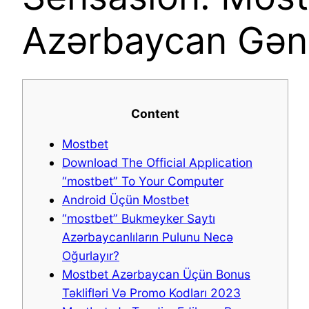
Azərbaycan Gənc
Content
Mostbet
Download The Official Application
“mostbet” To Your Computer
Android Üçün Mostbet
“mostbet” Bukmeyker Saytı
Azərbaycanlıların Pulunu Necə
Oğurlayır?
Mostbet Azərbaycan Üçün Bonus
Təklifləri Və Promo Kodları 2023