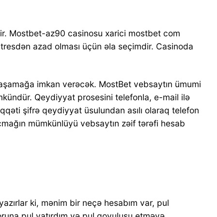
ir. Mostbet-az90 casinosu xarici mostbet com
stresdən azad olması üçün əla seçimdir. Casinoda
i yaşamağa imkan verəcək. MostBet vebsaytın ümumi
ündür. Qeydiyyat prosesini telefonla, e-mail ilə
əti şifrə qeydiyyat üsulundan asılı olaraq telefon
 açmağın mümkünlüyü vebsaytın zəif tərəfi hesab
zırlar ki, mənim bir neçə hesabım var, pul
oruna pul yatırdım və pul qoyuluşu etməyə