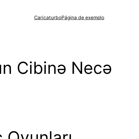
Caricaturbo
Página de exemplo
ın Cibinə Necə
 Oyunları