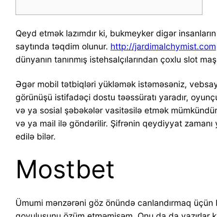
Qeyd etmək lazımdır ki, bukmeyker digər insanları
saytında təqdim olunur.
http://jardimalchymist.com
dünyanın tanınmış istehsalçılarından çoxlu slot maşı
Əgər mobil tətbiqləri yükləmək istəməsəniz, vebsa
görünüşü istifadəçi dostu təəssüratı yaradır, oyun
və ya sosial şəbəkələr vasitəsilə etmək mümkündür.
və ya mail ilə göndərilir. Şifrənin qeydiyyat zama
edilə bilər.
Mostbet
Ümumi mənzərəni göz önündə canlandırmaq üçün belə
qoyuluşunu özüm etməmişəm. Onu da da yazırlar ki,