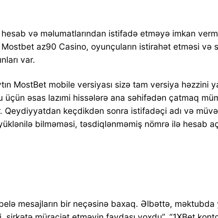
n hesab və məlumatlarından istifadə etməyə imkan verm
Mostbet az90 Casino, oyunçuların istirahət etməsi və 
nları var.
ytın MostBet mobile versiyası sizə tam versiya həzzin
çu üçün əsas lazımi hissələrə ana səhifədən çatmaq mümk
 Qeydiyyatdan keçdikdən sonra istifadəçi adı və müvəqq
nı yüklənilə bilməməsi, təsdiqlənməmiş nömrə ilə hesab
 mesajların bir neçəsinə baxaq. Əlbəttə, məktubda ya
 şirkətə müraciət etməyin faydası yoxdu”. “1XBet kont