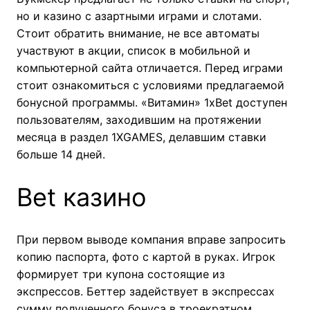
но и казино с азартными играми и слотами.
Стоит обратить внимание, не все автоматы
участвуют в акции, список в мобильной и
компьютерной сайта отличается. Перед играми
стоит ознакомиться с условиями предлагаемой
бонусной программы. «Витамин» 1xBet доступен
пользователям, заходившим на протяжении
месяца в раздел 1XGAMES, делавшим ставки
больше 14 дней.
Bet казино
При первом выводе компания вправе запросить
копию паспорта, фото с картой в руках. Игрок
формирует три купона состоящие из
экспрессов. Беттер задействует в экспрессах
сумму полученного бонуса в троекратном