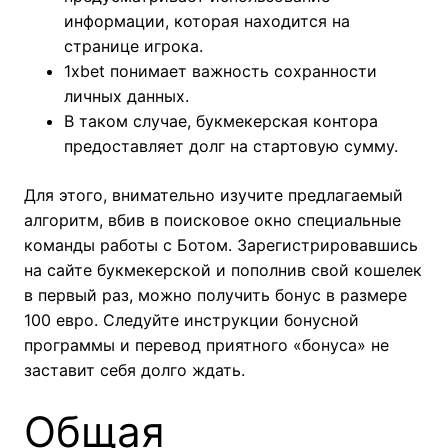
информации, которая находится на
странице игрока.
1xbet понимает важность сохранности
личных данных.
В таком случае, букмекерская контора
предоставляет долг на стартовую сумму.
Для этого, внимательно изучите предлагаемый
алгоритм, вбив в поисковое окно специальные
команды работы с Ботом. Зарегистрировавшись
на сайте букмекерской и пополнив свой кошелек
в первый раз, можно получить бонус в размере
100 евро. Следуйте инструкции бонусной
программы и перевод приятного «бонуса» не
заставит себя долго ждать.
Общая