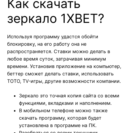
Как скачать
зеркало 1XBET?
Используя программу удастся обойти
блокировку, на его работу она не
распространяется. Ставки можно делать в
любое время суток, затрачивая минимум
времени. Установив приложение на компьютер,
беттер сможет делать ставки, использовать
ТОТО, TV-игры, другие возможности компании.
Зеркало это точная копия сайта со всеми
функциями, вкладками и наполнением.
В мобильном телефоне можно также
скачать программу, которая будет
установлена в программе на ПК.
Разобраться со всеми текущими