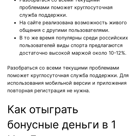
проблемами поможет круглосуточная
служба поддержки.
На сайте реализована возможность живого
общения с другими пользователями.
В то же время популярны среди российских
пользователей виды спорта предлагаются
достаточно высокой маржой около 10-12%.
Разобраться со всеми текущими проблемами
поможет круглосуточная служба поддержки. Для
использования мобильной версии и приложения
повторная регистрация не нужна.
Как отыграть
бонусные деньги в 1