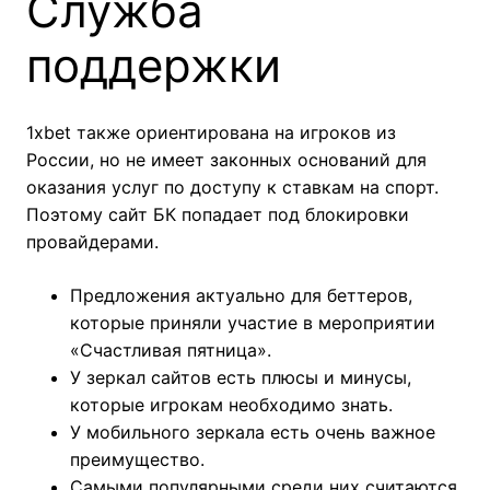
Служба
поддержки
1xbet также ориентирована на игроков из
России, но не имеет законных оснований для
оказания услуг по доступу к ставкам на спорт.
Поэтому сайт БК попадает под блокировки
провайдерами.
Предложения актуально для беттеров,
которые приняли участие в мероприятии
«Счастливая пятница».
У зеркал сайтов есть плюсы и минусы,
которые игрокам необходимо знать.
У мобильного зеркала есть очень важное
преимущество.
Самыми популярными среди них считаются