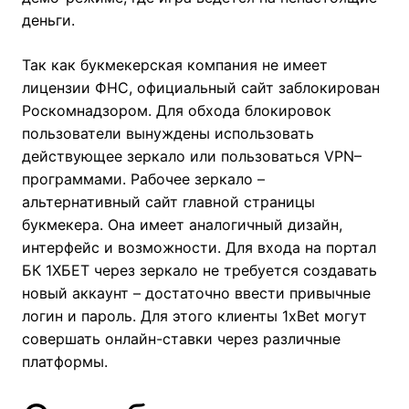
деньги.
Так как букмекерская компания не имеет
лицензии ФНС, официальный сайт заблокирован
Роскомнадзором. Для обхода блокировок
пользователи вынуждены использовать
действующее зеркало или пользоваться VPN–
программами. Рабочее зеркало –
альтернативный сайт главной страницы
букмекера. Она имеет аналогичный дизайн,
интерфейс и возможности. Для входа на портал
БК 1ХБЕТ через зеркало не требуется создавать
новый аккаунт – достаточно ввести привычные
логин и пароль. Для этого клиенты 1xBet могут
совершать онлайн-ставки через различные
платформы.