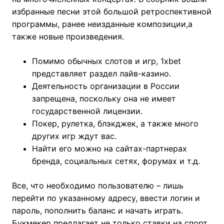
избранные песни этой большой ретроспективной
программы, ранее неизданные композиции,а
также новые произведения.
Помимо обычных слотов и игр, 1xbet
представляет раздел лайв-казино.
Деятельность организации в России
запрещена, поскольку она не имеет
государственной лицензии.
Покер, рулетка, блэкджек, а также много
других игр ждут вас.
Найти его можно на сайтах-партнерах
бренда, социальных сетях, форумах и т.д.
Все, что необходимо пользователю – лишь
перейти по указанному адресу, ввести логин и
пароль, пополнить баланс и начать играть.
Букмекер предлагает не только ставки на спорт,