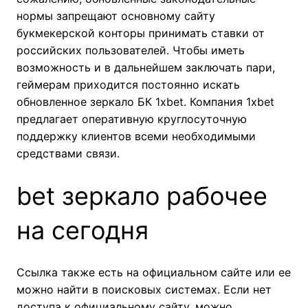
нормы запрещают основному сайту
букмекерской конторы принимать ставки от
российских пользователей. Чтобы иметь
возможность и в дальнейшем заключать пари,
геймерам приходится постоянно искать
обновленное зеркало БК 1xbet. Компания 1xbet
предлагает оперативную круглосуточную
поддержку клиентов всеми необходимыми
средствами связи.
bet зеркало рабочее
на сегодня
Ссылка также есть на официальном сайте или ее
можно найти в поисковых системах. Если нет
доступа к официальному сайту, можно