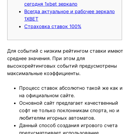
сегодня 1xbet зеркало
Всегда актуальное и рабочее зеркало
1XBET
Страховка ставок 100%
Для событий с низким рейтингом ставки имеют
среднее значения. При этом для
высокорейтинговых событий предусмотрены
максимальные коэффициенты.
Процесс ставок абсолютно такой же как и
на официальном сайте.
Основной сайт предлагает качественный
софт не только поклонникам спорта, но и
любителям игорных автоматов.
Данный способ создания игрового счета
предусматривает использование