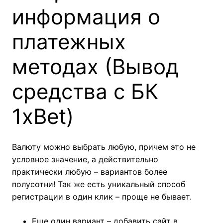
информация о
платежных
методах (Вывод
средства с БК
1xBet)
Валюту можно выбрать любую, причем это не
условное значение, а действительно
практически любую – вариантов более
полусотни! Так же есть уникальный способ
регистрации в один клик – проще не бывает.
Еще один вариант – добавить сайт в