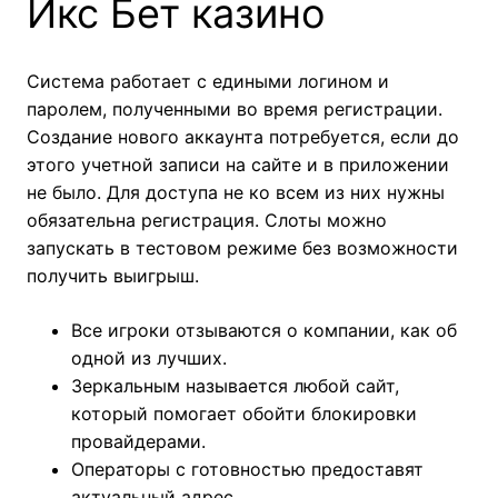
Икс Бет казино
Система работает с едиными логином и
паролем, полученными во время регистрации.
Создание нового аккаунта потребуется, если до
этого учетной записи на сайте и в приложении
не было. Для доступа не ко всем из них нужны
обязательна регистрация. Слоты можно
запускать в тестовом режиме без возможности
получить выигрыш.
Все игроки отзываются о компании, как об
одной из лучших.
Зеркальным называется любой сайт,
который помогает обойти блокировки
провайдерами.
Операторы с готовностью предоставят
актуальный адрес.