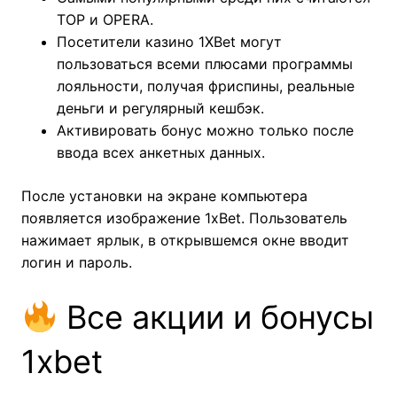
ТОР и OPERA.
Посетители казино 1XBet могут
пользоваться всеми плюсами программы
лояльности, получая фриспины, реальные
деньги и регулярный кешбэк.
Активировать бонус можно только после
ввода всех анкетных данных.
После установки на экране компьютера
появляется изображение 1xBet. Пользователь
нажимает ярлык, в открывшемся окне вводит
логин и пароль.
Все акции и бонусы
1xbet