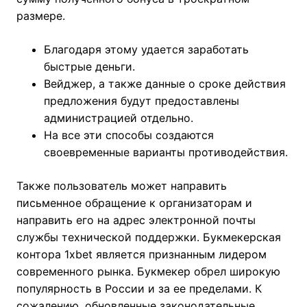
размере.
Благодаря этому удается заработать
быстрые деньги.
Вейджер, а также данные о сроке действия
предложения будут предоставлены
администрацией отдельно.
На все эти способы создаются
своевременные варианты противодействия.
Также пользователь может направить
письменное обращение к организаторам и
направить его на адрес электронной почты
службы технической поддержки. Букмекерская
контора 1xbet является признанным лидером
современного рынка. Букмекер обрел широкую
популярность в России и за ее пределами. К
сожалению, обновленные законодательные