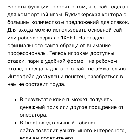
Все эти функции говорят о том, что сайт сделан
для комфортной игры. Букмекерская контора с
большим количеством предложений для ставок.
Для входа можно использовать основной сайт
или рабочее зеркало 1ХБЕТ. На раздел
официального сайта обращают внимание
профессионалы. Теперь игрокам доступны
ставки, пари в удобной форме – на рабочем
столе, посещать для этого сайт не обязательно.
Интерфейс доступен и понятен, разобраться в
нем не составит труда.
В результате клиент может получить
денежный приз или другое поощрение от
оператора.
В 1xbet вход в личный кабинет
сайта позволит узнать много интересного,
если вы посетите его.