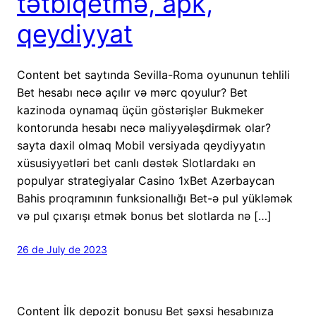
tətbiqetmə, apk,
qeydiyyat
Content bet saytında Sevilla-Roma oyununun tehlili
Bet hesabı necə açılır və mərc qoyulur? Bet
kazinoda oynamaq üçün göstərişlər Bukmeker
kontorunda hesabı necə maliyyələşdirmək olar?
sayta daxil olmaq Mobil versiyada qeydiyyatın
xüsusiyyətləri bet canlı dəstək Slotlardakı ən
populyar strategiyalar Casino 1xBet Azərbaycan
Bahis proqramının funksionallığı Bet-ə pul yükləmək
və pul çıxarışı etmək bonus bet slotlarda nə […]
26 de July de 2023
Content İlk depozit bonusu Bet şəxsi hesabınıza