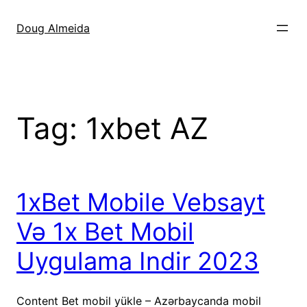
Skip
to
Doug Almeida
content
Tag:
1xbet AZ
1xBet Mobile Vebsayt
Və 1x Bet Mobil
Uygulama Indir 2023
Content Bet mobil yükle – Azərbaycanda mobil