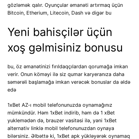
gözləmək qalır. Oyunçular əmanəti artırmaq üçün
Bitcoin, Etherium, Litecoin, Dash və digər bu
Yeni bahisçilər üçün
xoş gəlmisiniz bonusu
bu, öz əmanətinizi fırıldaqçılardan qorumağa imkan
verir. Onun köməyi ilə siz qumar karyeranıza daha
səmərəli başlamağa imkan verəcək bonuslar da əldə
edə
1xBet AZ-ı mobil telefonunuzda oynamağınız
mümkündür. Həm 1xBet indirib, həm də 1 xBet
yuklemədən də, brauzer vasitəsi ilə, yəni 1xBet
alternativ linklə mobil telefonunuzdan oynaya
bilərsiniz. Əlbəttə ki, 1xBet apk yükləyərək oynamaq