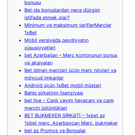
bonusu
Bet-də bonuslardan necə düzgün
istifadə etmək olar?
Minimum və maksimum tariflərMərclər
1xBet
Mobil versiyada qeydiyyatın
xüsusiyyətləri
bet Azerbaijan – Mərc kontorunun bonus
və aksiyaları
Bet idman mərcləri üçün mərc növləri və
mövcud imkanlar
Android üçün 1xBet mobil müştəri
Bahis şirkətinin lisenziyası
bet live – Canlı yayım həyacanı və canlı
mərcin üstünlükləri
BET BUKMEKER ŞİRKƏTİ – 1xbet az
1xbet merc, Azərbaycan Mərc, bukmeker
bet az Promos və Bonuslar