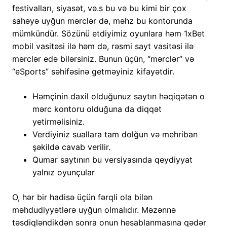
festivalları, siyasət, və.s bu və bu kimi bir çox
sahəyə uyğun mərclər də, məhz bu kontorunda
mümkündür. Sözünü etdiyimiz oyunlara həm 1xBet
mobil vasitəsi ilə həm də, rəsmi sayt vasitəsi ilə
mərclər edə bilərsiniz. Bunun üçün, “mərclər” və
“eSports” səhifəsinə getməyiniz kifayətdir.
Həmçinin daxil olduğunuz saytın həqiqətən o
mərc kontoru olduğuna da diqqət
yetirməlisiniz.
Verdiyiniz suallara tam dolğun və mehriban
şəkildə cavab verilir.
Qumar saytının bu versiyasında qeydiyyat
yalnız oyunçular
O, hər bir hadisə üçün fərqli ola bilən
məhdudiyyətlərə uyğun olmalıdır. Məzənnə
təsdiqləndikdən sonra onun hesablanmasına qədər