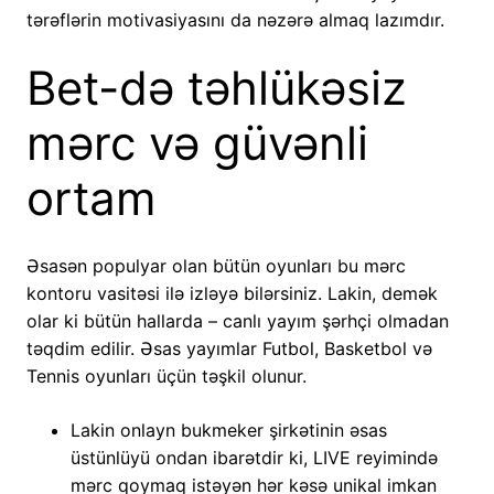
tərəflərin motivasiyasını da nəzərə almaq lazımdır.
Bet-də təhlükəsiz
mərc və güvənli
ortam
Əsasən populyar olan bütün oyunları bu mərc
kontoru vasitəsi ilə izləyə bilərsiniz. Lakin, demək
olar ki bütün hallarda – canlı yayım şərhçi olmadan
təqdim edilir. Əsas yayımlar Futbol, Basketbol və
Tennis oyunları üçün təşkil olunur.
Lakin onlayn bukmeker şirkətinin əsas
üstünlüyü ondan ibarətdir ki, LIVE reyimində
mərc qoymaq istəyən hər kəsə unikal imkan