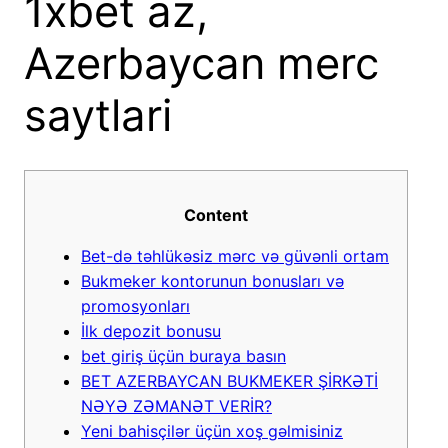
1xbet az,
Azerbaycan merc
saytlari
Content
Bet-də təhlükəsiz mərc və güvənli ortam
Bukmeker kontorunun bonusları və
promosyonları
İlk depozit bonusu
bet giriş üçün buraya basın
BET AZERBAYCAN BUKMEKER ŞİRKƏTİ
NƏYƏ ZƏMANƏT VERİR?
Yeni bahisçilər üçün xoş gəlmisiniz