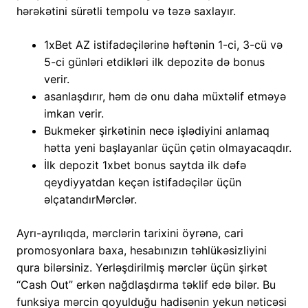
hərəkətini sürətli tempolu və təzə saxlayır.
1xBet AZ istifadəçilərinə həftənin 1-ci, 3-cü və
5-ci günləri etdikləri ilk depozitə də bonus
verir.
asanlaşdırır, həm də onu daha müxtəlif etməyə
imkan verir.
Bukmeker şirkətinin necə işlədiyini anlamaq
hətta yeni başlayanlar üçün çətin olmayacaqdır.
İlk depozit 1xbet bonus saytda ilk dəfə
qeydiyyatdan keçən istifadəçilər üçün
əlçatandırMərclər.
Ayrı-ayrılıqda, mərclərin tarixini öyrənə, cari
promosyonlara baxa, hesabınızın təhlükəsizliyini
qura bilərsiniz. Yerləşdirilmiş mərclər üçün şirkət
“Cash Out” erkən nağdlaşdırma təklif edə bilər. Bu
funksiya mərcin qoyulduğu hadisənin yekun nəticəsi