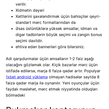
verilir.
Xidmətin dəyəri
Xəttlərini şaxələndirmək üçün bahisçilər qeyri-
standart mərc formatlarından da
Əsas üstünlüklərə yüksək əmsallar, idman və
digər tədbirlərin böyük seçimi və zəngin bonus
seçimi daxildir.
ehtiva edən bannerləri görə bilərsiniz.
Adi qarşıdurmalar üçün əmsalların 1-2 faiz aşağı
olacağını gözləmək olar. Kiçik bazarlar mərc üçün
istifadə edilərsə, marja 6 faizə qədər artır. Populyar
1xbet android yükləmə
olmayan hadisələr saytda 8
faizə qədər marja ilə oynanılır. Yeni oyunçular üçün
faydalı məsləhət, mərc etmək niyyətində olduqları
bölmədəki