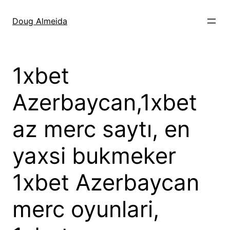
Skip
to
Doug Almeida
content
1xbet
Azerbaycan,1xbet
az merc saytı, en
yaxsi bukmeker
1xbet Azerbaycan
merc oyunlari,