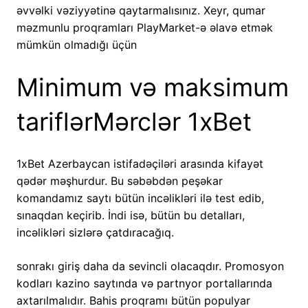
əvvəlki vəziyyətinə qaytarmalısınız. Xeyr, qumar
məzmunlu proqramları PlayMarket-ə əlavə etmək
mümkün olmadığı üçün
Minimum və maksimum
tariflərMərclər 1xBet
1xBet Azerbaycan istifadəçiləri arasında kifayət
qədər məşhurdur. Bu səbəbdən peşəkar
komandamız saytı bütün incəlikləri ilə test edib,
sınaqdan keçirib. İndi isə, bütün bu detalları,
incəlikləri sizlərə çatdıracağıq.
sonrakı giriş daha da sevincli olacaqdır. Promosyon
kodları kazino saytında və partnyor portallarında
axtarılmalıdır. Bahis proqramı bütün populyar